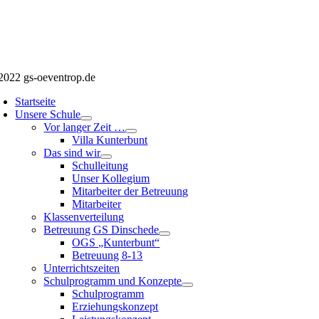
2022 gs-oeventrop.de
Startseite
Unsere Schule
Vor langer Zeit …
Villa Kunterbunt
Das sind wir
Schulleitung
Unser Kollegium
Mitarbeiter der Betreuung
Mitarbeiter
Klassenverteilung
Betreuung GS Dinschede
OGS „Kunterbunt“
Betreuung 8-13
Unterrichtszeiten
Schulprogramm und Konzepte
Schulprogramm
Erziehungskonzept