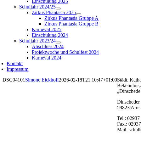
Einschulung 2025
Schuljahr 2024/25
Zirkus Phantasia 2025
Zirkus Phantasia Gruppe A
Zirkus Phantasia Gruppe B
Karneval 2025
Einschulung 2024
Schuljahr 2023/24
Abschluss 2024
Projektwoche und Schulfest 2024
Karneval 2024
Kontakt
Impressum
DSC04101
Simone Eickhoff
2026-02-18T21:10:47+01:00
Städt. Kath
Bekenntnis
„Dinschede
Dinscheder 
59823 Arns
Tel.: 02937
Fax.: 02937
Mail: schul