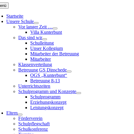
Zum
enü
Inhalt
springen
Startseite
Unsere Schule
Vor langer Zeit …
Villa Kunterbunt
Das sind wir
Schulleitung
Unser Kollegium
Mitarbeiter der Betreuung
Mitarbeiter
Klassenverteilung
Betreuung GS Dinschede
OGS „Kunterbunt“
Betreuung 8-13
Unterrichtszeiten
Schulprogramm und Konzepte
Schulprogramm
Erziehungskonzept
Leistungskonzept
Eltern
Förderverein
Schulpflegschaft
Schulkonferenz