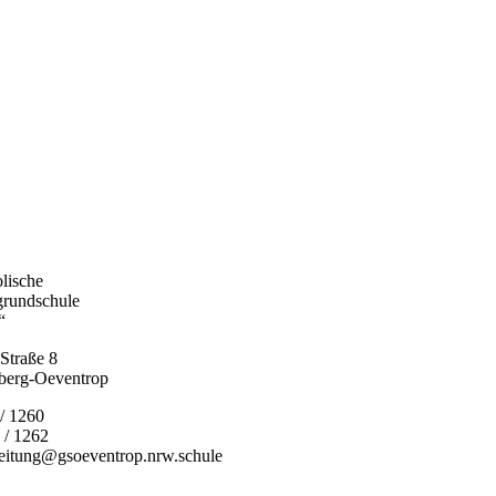
olische
grundschule
“
Straße 8
berg-Oeventrop
 / 1260
 / 1262
leitung@gsoeventrop.nrw.schule