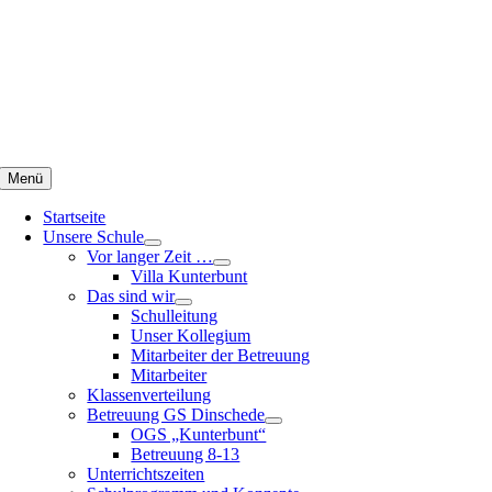
Zum
Inhalt
springen
Menü
Startseite
Unsere Schule
Vor langer Zeit …
Villa Kunterbunt
Das sind wir
Schulleitung
Unser Kollegium
Mitarbeiter der Betreuung
Mitarbeiter
Klassenverteilung
Betreuung GS Dinschede
OGS „Kunterbunt“
Betreuung 8-13
Unterrichtszeiten