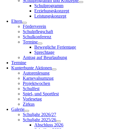
Schulprogramm und Konzepte
Schulprogramm
Erziehungskonzept
Leistungskonzept
Eltern
Förderverein
Schulpflegschaft
Schulkonferenz
Termine
Bewegliche Ferientage
Sprechtage
Antrag auf Beurlaubung
Termine
Kunterbunte Aktionen
Autorenlesung
Karnevalsumzug
Projektwochen
Schulfest
Spiel- und Sportfest
Vorlesetag
Zirkus
Galerie
Schuljahr 2026/27
Schuljahr 2025/26
Abschluss 2026