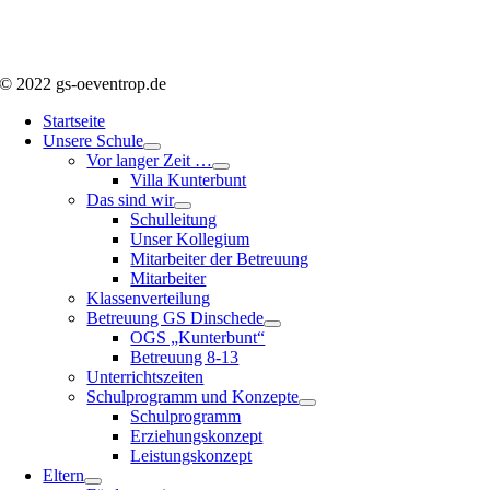
© 2022 gs-oeventrop.de
Startseite
Unsere Schule
Vor langer Zeit …
Villa Kunterbunt
Das sind wir
Schulleitung
Unser Kollegium
Mitarbeiter der Betreuung
Mitarbeiter
Klassenverteilung
Betreuung GS Dinschede
OGS „Kunterbunt“
Betreuung 8-13
Unterrichtszeiten
Schulprogramm und Konzepte
Schulprogramm
Erziehungskonzept
Leistungskonzept
Eltern