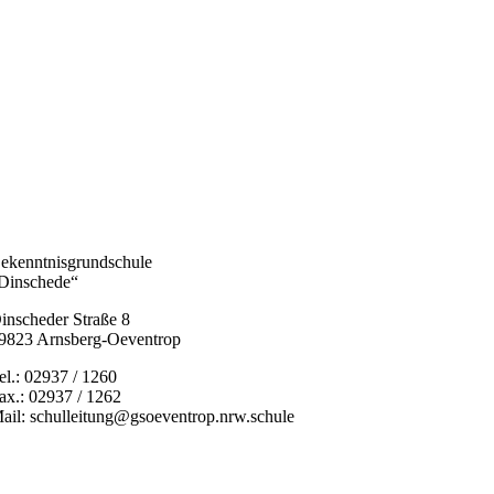
ekenntnisgrundschule
Dinschede“
inscheder Straße 8
9823 Arnsberg-Oeventrop
el.: 02937 / 1260
ax.: 02937 / 1262
ail: schulleitung@gsoeventrop.nrw.schule