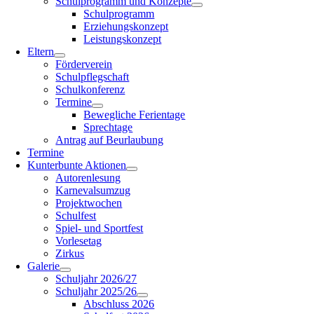
Schulprogramm und Konzepte
Schulprogramm
Erziehungskonzept
Leistungskonzept
Eltern
Förderverein
Schulpflegschaft
Schulkonferenz
Termine
Bewegliche Ferientage
Sprechtage
Antrag auf Beurlaubung
Termine
Kunterbunte Aktionen
Autorenlesung
Karnevalsumzug
Projektwochen
Schulfest
Spiel- und Sportfest
Vorlesetag
Zirkus
Galerie
Schuljahr 2026/27
Schuljahr 2025/26
Abschluss 2026