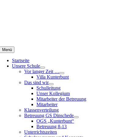
Zum
Inhalt
springen
Menü
Startseite
Unsere Schule
Vor langer Zeit …
Villa Kunterbunt
Das sind wir
Schulleitung
Unser Kollegium
Mitarbeiter der Betreuung
Mitarbeiter
Klassenverteilung
Betreuung GS Dinschede
OGS „Kunterbunt“
Betreuung 8-13
Unterrichtszeiten