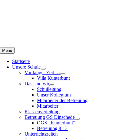
Zum
Inhalt
springen
Menü
Startseite
Unsere Schule
Vor langer Zeit …
Villa Kunterbunt
Das sind wir
Schulleitung
Unser Kollegium
Mitarbeiter der Betreuung
Mitarbeiter
Klassenverteilung
Betreuung GS Dinschede
OGS „Kunterbunt“
Betreuung 8-13
Unterrichtszeiten