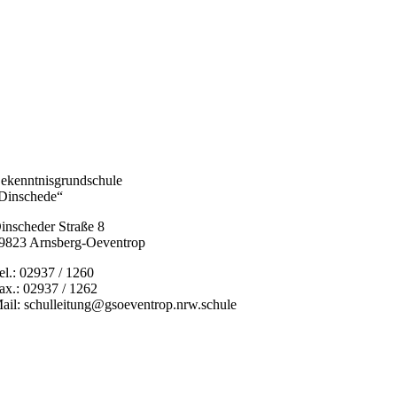
ekenntnisgrundschule
Dinschede“
inscheder Straße 8
9823 Arnsberg-Oeventrop
el.: 02937 / 1260
ax.: 02937 / 1262
ail: schulleitung@gsoeventrop.nrw.schule