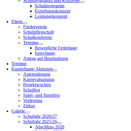
Schulprogramm und Konzepte
Schulprogramm
Erziehungskonzept
Leistungskonzept
Eltern
Förderverein
Schulpflegschaft
Schulkonferenz
Termine
Bewegliche Ferientage
Sprechtage
Antrag auf Beurlaubung
Termine
Kunterbunte Aktionen
Autorenlesung
Karnevalsumzug
Projektwochen
Schulfest
Spiel- und Sportfest
Vorlesetag
Zirkus
Galerie
Schuljahr 2026/27
Schuljahr 2025/26
Abschluss 2026