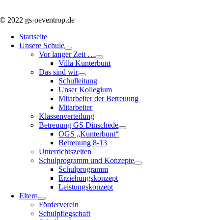
© 2022 gs-oeventrop.de
Startseite
Unsere Schule
Vor langer Zeit …
Villa Kunterbunt
Das sind wir
Schulleitung
Unser Kollegium
Mitarbeiter der Betreuung
Mitarbeiter
Klassenverteilung
Betreuung GS Dinschede
OGS „Kunterbunt“
Betreuung 8-13
Unterrichtszeiten
Schulprogramm und Konzepte
Schulprogramm
Erziehungskonzept
Leistungskonzept
Eltern
Förderverein
Schulpflegschaft