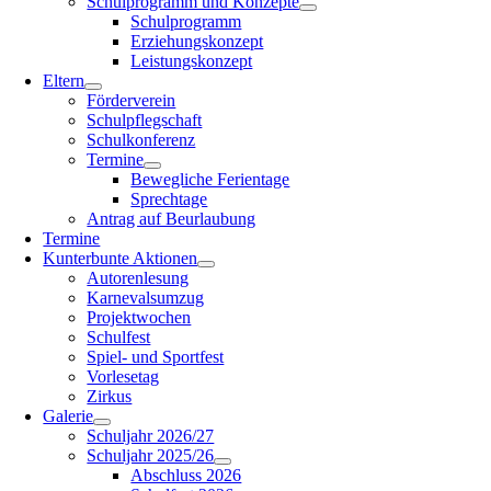
Schulprogramm und Konzepte
Schulprogramm
Erziehungskonzept
Leistungskonzept
Eltern
Förderverein
Schulpflegschaft
Schulkonferenz
Termine
Bewegliche Ferientage
Sprechtage
Antrag auf Beurlaubung
Termine
Kunterbunte Aktionen
Autorenlesung
Karnevalsumzug
Projektwochen
Schulfest
Spiel- und Sportfest
Vorlesetag
Zirkus
Galerie
Schuljahr 2026/27
Schuljahr 2025/26
Abschluss 2026