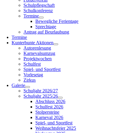
Schulpflegschaft
Schulkonferenz
Termine
Bewegliche Ferientage
Sprechtage
Antrag auf Beurlaubung
Termine
Kunterbunte Aktionen
Autorenlesung
Karnevalsumzug
Projektwochen
Schulfest
Spiel- und Sportfest
Vorlesetag
Zirkus
Galerie
Schuljahr 2026/27
Schuljahr 2025/26
Abschluss 2026
Schulfest 2026
Stolpersteine
Karneval 2026
Spiel- und Sportfest
Weihnachtsfeier 2025