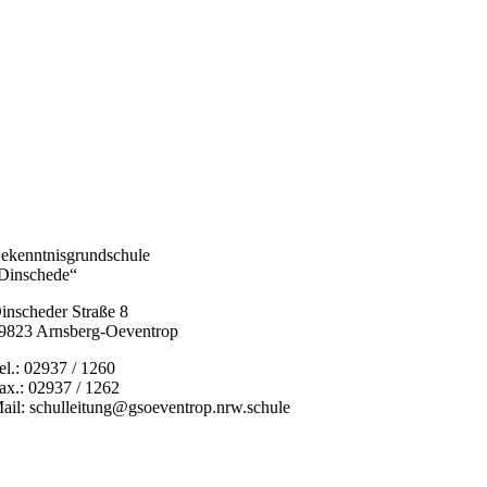
ekenntnisgrundschule
Dinschede“
inscheder Straße 8
9823 Arnsberg-Oeventrop
el.: 02937 / 1260
ax.: 02937 / 1262
ail: schulleitung@gsoeventrop.nrw.schule