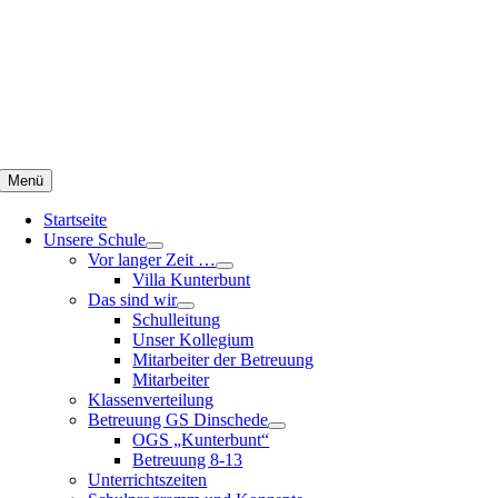
Zum
Inhalt
springen
Menü
Startseite
Unsere Schule
Vor langer Zeit …
Villa Kunterbunt
Das sind wir
Schulleitung
Unser Kollegium
Mitarbeiter der Betreuung
Mitarbeiter
Klassenverteilung
Betreuung GS Dinschede
OGS „Kunterbunt“
Betreuung 8-13
Unterrichtszeiten