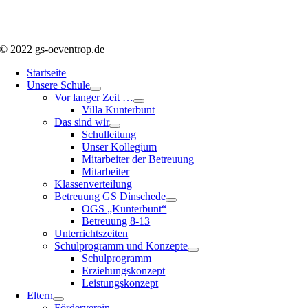
© 2022 gs-oeventrop.de
Startseite
Unsere Schule
Vor langer Zeit …
Villa Kunterbunt
Das sind wir
Schulleitung
Unser Kollegium
Mitarbeiter der Betreuung
Mitarbeiter
Klassenverteilung
Betreuung GS Dinschede
OGS „Kunterbunt“
Betreuung 8-13
Unterrichtszeiten
Schulprogramm und Konzepte
Schulprogramm
Erziehungskonzept
Leistungskonzept
Eltern
Förderverein