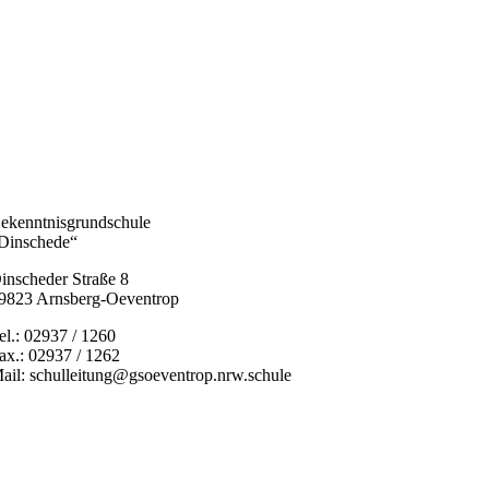
ekenntnisgrundschule
Dinschede“
inscheder Straße 8
9823 Arnsberg-Oeventrop
el.: 02937 / 1260
ax.: 02937 / 1262
ail: schulleitung@gsoeventrop.nrw.schule