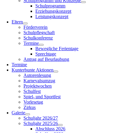
Schulprogramm und Konzepte
Schulprogramm
Erziehungskonzept
Leistungskonzept
Eltern
Förderverein
Schulpflegschaft
Schulkonferenz
Termine
Bewegliche Ferientage
Sprechtage
Antrag auf Beurlaubung
Termine
Kunterbunte Aktionen
Autorenlesung
Karnevalsumzug
Projektwochen
Schulfest
Spiel- und Sportfest
Vorlesetag
Zirkus
Galerie
Schuljahr 2026/27
Schuljahr 2025/26
Abschluss 2026