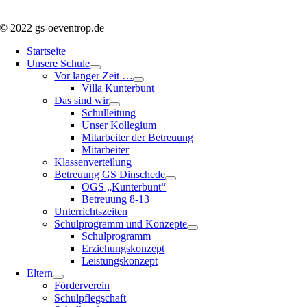
© 2022 gs-oeventrop.de
Startseite
Unsere Schule
Vor langer Zeit …
Villa Kunterbunt
Das sind wir
Schulleitung
Unser Kollegium
Mitarbeiter der Betreuung
Mitarbeiter
Klassenverteilung
Betreuung GS Dinschede
OGS „Kunterbunt“
Betreuung 8-13
Unterrichtszeiten
Schulprogramm und Konzepte
Schulprogramm
Erziehungskonzept
Leistungskonzept
Eltern
Förderverein
Schulpflegschaft