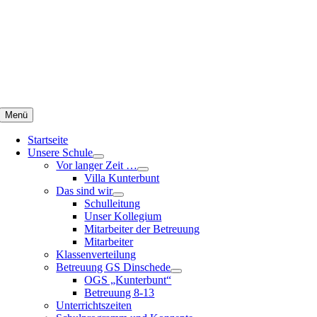
Zum
Inhalt
springen
Menü
Startseite
Unsere Schule
Vor langer Zeit …
Villa Kunterbunt
Das sind wir
Schulleitung
Unser Kollegium
Mitarbeiter der Betreuung
Mitarbeiter
Klassenverteilung
Betreuung GS Dinschede
OGS „Kunterbunt“
Betreuung 8-13
Unterrichtszeiten