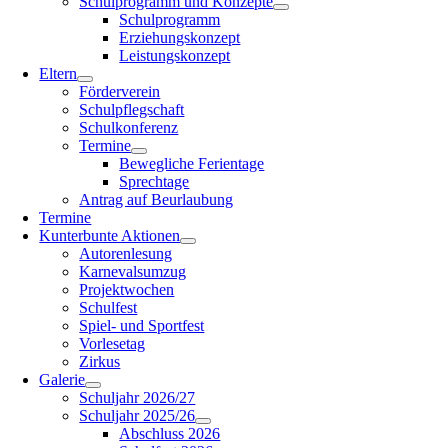
Schulprogramm und Konzepte
Schulprogramm
Erziehungskonzept
Leistungskonzept
Eltern
Förderverein
Schulpflegschaft
Schulkonferenz
Termine
Bewegliche Ferientage
Sprechtage
Antrag auf Beurlaubung
Termine
Kunterbunte Aktionen
Autorenlesung
Karnevalsumzug
Projektwochen
Schulfest
Spiel- und Sportfest
Vorlesetag
Zirkus
Galerie
Schuljahr 2026/27
Schuljahr 2025/26
Abschluss 2026