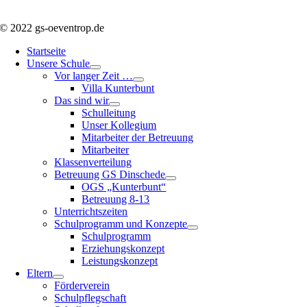
© 2022 gs-oeventrop.de
Startseite
Unsere Schule
Vor langer Zeit …
Villa Kunterbunt
Das sind wir
Schulleitung
Unser Kollegium
Mitarbeiter der Betreuung
Mitarbeiter
Klassenverteilung
Betreuung GS Dinschede
OGS „Kunterbunt“
Betreuung 8-13
Unterrichtszeiten
Schulprogramm und Konzepte
Schulprogramm
Erziehungskonzept
Leistungskonzept
Eltern
Förderverein
Schulpflegschaft