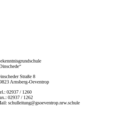
ekenntnisgrundschule
Dinschede“
inscheder Straße 8
9823 Arnsberg-Oeventrop
el.: 02937 / 1260
ax.: 02937 / 1262
ail: schulleitung@gsoeventrop.nrw.schule