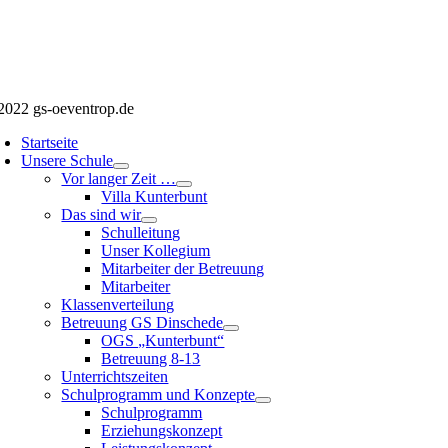
2022 gs-oeventrop.de
Startseite
Unsere Schule
Vor langer Zeit …
Villa Kunterbunt
Das sind wir
Schulleitung
Unser Kollegium
Mitarbeiter der Betreuung
Mitarbeiter
Klassenverteilung
Betreuung GS Dinschede
OGS „Kunterbunt“
Betreuung 8-13
Unterrichtszeiten
Schulprogramm und Konzepte
Schulprogramm
Erziehungskonzept