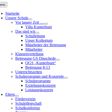
Zum
enü
Inhalt
springen
Startseite
Unsere Schule
Vor langer Zeit …
Villa Kunterbunt
Das sind wir
Schulleitung
Unser Kollegium
Mitarbeiter der Betreuung
Mitarbeiter
Klassenverteilung
Betreuung GS Dinschede
OGS „Kunterbunt“
Betreuung 8-13
Unterrichtszeiten
Schulprogramm und Konzepte
Schulprogramm
Erziehungskonzept
Leistungskonzept
Eltern
Förderverein
Schulpflegschaft
Schulkonferenz