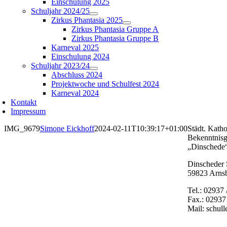
Einschulung 2025
Schuljahr 2024/25
Zirkus Phantasia 2025
Zirkus Phantasia Gruppe A
Zirkus Phantasia Gruppe B
Karneval 2025
Einschulung 2024
Schuljahr 2023/24
Abschluss 2024
Projektwoche und Schulfest 2024
Karneval 2024
Kontakt
Impressum
IMG_9679
Simone Eickhoff
2024-02-11T10:39:17+01:00
Städt. Katho
Bekenntnisg
„Dinschede
Dinscheder 
59823 Arns
Tel.: 02937 
Fax.: 02937
Mail: schul