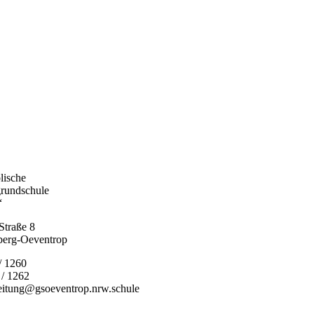
lische
rundschule
“
Straße 8
berg-Oeventrop
/ 1260
 / 1262
leitung@gsoeventrop.nrw.schule