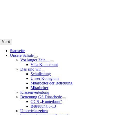
Zum
Inhalt
springen
Menü
Startseite
Unsere Schule
Vor langer Zeit …
Villa Kunterbunt
Das sind wir
Schulleitung
Unser Kollegium
Mitarbeiter der Betreuung
Mitarbeiter
Klassenverteilung
Betreuung GS Dinschede
OGS „Kunterbunt“
Betreuung 8-13
Unterrichtszeiten