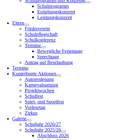
Schulprogramm und Konzepte
Schulprogramm
Erziehungskonzept
Leistungskonzept
Eltern
Förderverein
Schulpflegschaft
Schulkonferenz
Termine
Bewegliche Ferientage
Sprechtage
Antrag auf Beurlaubung
Termine
Kunterbunte Aktionen
Autorenlesung
Karnevalsumzug
Projektwochen
Schulfest
Spiel- und Sportfest
Vorlesetag
Zirkus
Galerie
Schuljahr 2026/27
Schuljahr 2025/26
Abschluss 2026