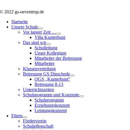
© 2022 gs-oeventrop.de
Startseite
Unsere Schule
Vor langer Zeit …
Villa Kunterbunt
Das sind wir
Schulleitung
Unser Kollegium
Mitarbeiter der Betreuung
Mitarbeiter
Klassenverteilung
Betreuung GS Dinschede
OGS „Kunterbunt“
Betreuung 8-13
Unterrichtszeiten
Schulprogramm und Konzepte
Schulprogramm
Erziehungskonzept
Leistungskonzept
Eltern
Förderverein
Schulpflegschaft