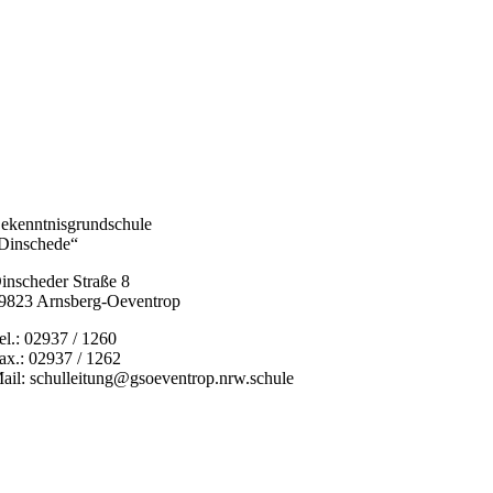
ekenntnisgrundschule
Dinschede“
inscheder Straße 8
9823 Arnsberg-Oeventrop
el.: 02937 / 1260
ax.: 02937 / 1262
ail: schulleitung@gsoeventrop.nrw.schule