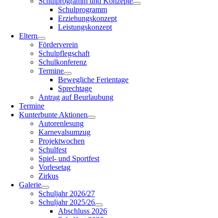
Schulprogramm und Konzepte
Schulprogramm
Erziehungskonzept
Leistungskonzept
Eltern
Förderverein
Schulpflegschaft
Schulkonferenz
Termine
Bewegliche Ferientage
Sprechtage
Antrag auf Beurlaubung
Termine
Kunterbunte Aktionen
Autorenlesung
Karnevalsumzug
Projektwochen
Schulfest
Spiel- und Sportfest
Vorlesetag
Zirkus
Galerie
Schuljahr 2026/27
Schuljahr 2025/26
Abschluss 2026