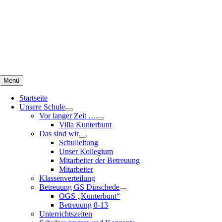
Zum
Inhalt
springen
Menü
Startseite
Unsere Schule
Vor langer Zeit …
Villa Kunterbunt
Das sind wir
Schulleitung
Unser Kollegium
Mitarbeiter der Betreuung
Mitarbeiter
Klassenverteilung
Betreuung GS Dinschede
OGS „Kunterbunt“
Betreuung 8-13
Unterrichtszeiten