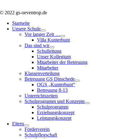
© 2022 gs-oeventrop.de
Startseite
Unsere Schule
Vor langer Zeit …
Villa Kunterbunt
Das sind wir
Schulleitung
Unser Kollegium
Mitarbeiter der Betreuung
Mitarbeiter
Klassenverteilung
Betreuung GS Dinschede
OGS „Kunterbunt“
Betreuung 8-13
Unterrichtszeiten
Schulprogramm und Konzepte
Schulprogramm
Erziehungskonzept
Leistungskonzept
Eltern
Förderverein
Schulpflegschaft