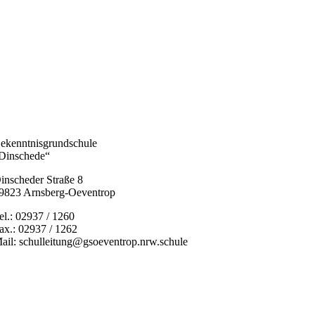
ekenntnisgrundschule
Dinschede“
inscheder Straße 8
9823 Arnsberg-Oeventrop
el.: 02937 / 1260
ax.: 02937 / 1262
ail: schulleitung@gsoeventrop.nrw.schule