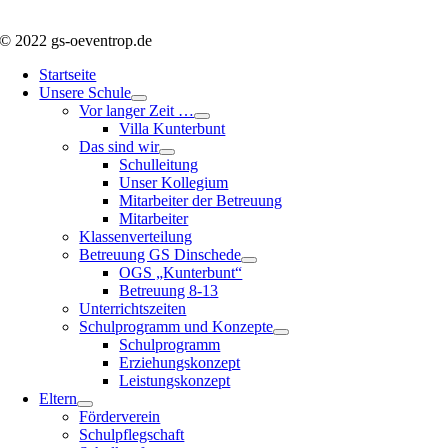
© 2022 gs-oeventrop.de
Startseite
Unsere Schule
Vor langer Zeit …
Villa Kunterbunt
Das sind wir
Schulleitung
Unser Kollegium
Mitarbeiter der Betreuung
Mitarbeiter
Klassenverteilung
Betreuung GS Dinschede
OGS „Kunterbunt“
Betreuung 8-13
Unterrichtszeiten
Schulprogramm und Konzepte
Schulprogramm
Erziehungskonzept
Leistungskonzept
Eltern
Förderverein
Schulpflegschaft