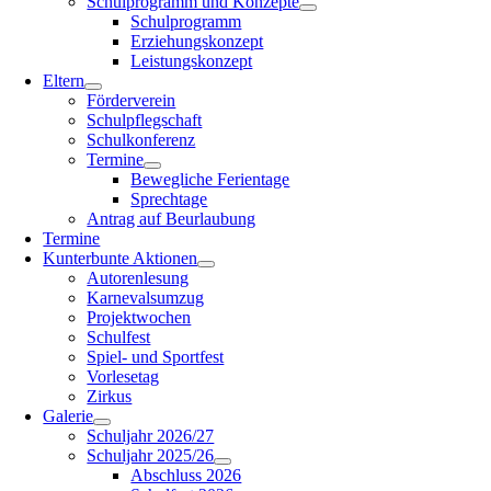
Schulprogramm und Konzepte
Schulprogramm
Erziehungskonzept
Leistungskonzept
Eltern
Förderverein
Schulpflegschaft
Schulkonferenz
Termine
Bewegliche Ferientage
Sprechtage
Antrag auf Beurlaubung
Termine
Kunterbunte Aktionen
Autorenlesung
Karnevalsumzug
Projektwochen
Schulfest
Spiel- und Sportfest
Vorlesetag
Zirkus
Galerie
Schuljahr 2026/27
Schuljahr 2025/26
Abschluss 2026