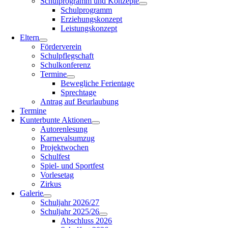
Schulprogramm und Konzepte
Schulprogramm
Erziehungskonzept
Leistungskonzept
Eltern
Förderverein
Schulpflegschaft
Schulkonferenz
Termine
Bewegliche Ferientage
Sprechtage
Antrag auf Beurlaubung
Termine
Kunterbunte Aktionen
Autorenlesung
Karnevalsumzug
Projektwochen
Schulfest
Spiel- und Sportfest
Vorlesetag
Zirkus
Galerie
Schuljahr 2026/27
Schuljahr 2025/26
Abschluss 2026