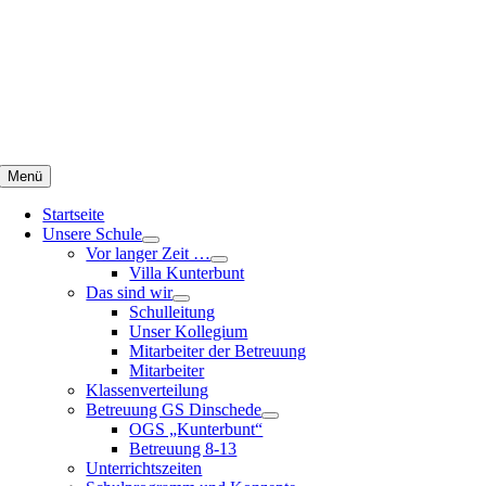
Zum
Inhalt
springen
Menü
Startseite
Unsere Schule
Vor langer Zeit …
Villa Kunterbunt
Das sind wir
Schulleitung
Unser Kollegium
Mitarbeiter der Betreuung
Mitarbeiter
Klassenverteilung
Betreuung GS Dinschede
OGS „Kunterbunt“
Betreuung 8-13
Unterrichtszeiten