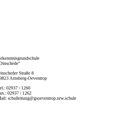
ekenntnisgrundschule
Dinschede“
inscheder Straße 8
9823 Arnsberg-Oeventrop
el.: 02937 / 1260
ax.: 02937 / 1262
ail: schulleitung@gsoeventrop.nrw.schule