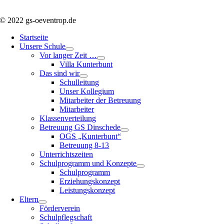
© 2022 gs-oeventrop.de
Startseite
Unsere Schule
Vor langer Zeit …
Villa Kunterbunt
Das sind wir
Schulleitung
Unser Kollegium
Mitarbeiter der Betreuung
Mitarbeiter
Klassenverteilung
Betreuung GS Dinschede
OGS „Kunterbunt“
Betreuung 8-13
Unterrichtszeiten
Schulprogramm und Konzepte
Schulprogramm
Erziehungskonzept
Leistungskonzept
Eltern
Förderverein
Schulpflegschaft