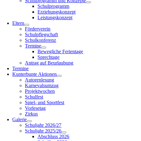
Schulprogramm und Konzepte
Schulprogramm
Erziehungskonzept
Leistungskonzept
Eltern
Förderverein
Schulpflegschaft
Schulkonferenz
Termine
Bewegliche Ferientage
Sprechtage
Antrag auf Beurlaubung
Termine
Kunterbunte Aktionen
Autorenlesung
Karnevalsumzug
Projektwochen
Schulfest
Spiel- und Sportfest
Vorlesetag
Zirkus
Galerie
Schuljahr 2026/27
Schuljahr 2025/26
Abschluss 2026