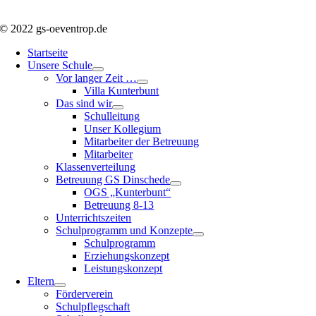
© 2022 gs-oeventrop.de
Startseite
Unsere Schule
Vor langer Zeit …
Villa Kunterbunt
Das sind wir
Schulleitung
Unser Kollegium
Mitarbeiter der Betreuung
Mitarbeiter
Klassenverteilung
Betreuung GS Dinschede
OGS „Kunterbunt“
Betreuung 8-13
Unterrichtszeiten
Schulprogramm und Konzepte
Schulprogramm
Erziehungskonzept
Leistungskonzept
Eltern
Förderverein
Schulpflegschaft