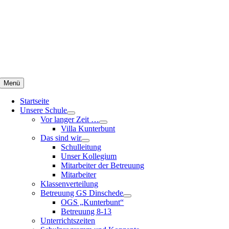
Zum
Inhalt
springen
Menü
Startseite
Unsere Schule
Vor langer Zeit …
Villa Kunterbunt
Das sind wir
Schulleitung
Unser Kollegium
Mitarbeiter der Betreuung
Mitarbeiter
Klassenverteilung
Betreuung GS Dinschede
OGS „Kunterbunt“
Betreuung 8-13
Unterrichtszeiten