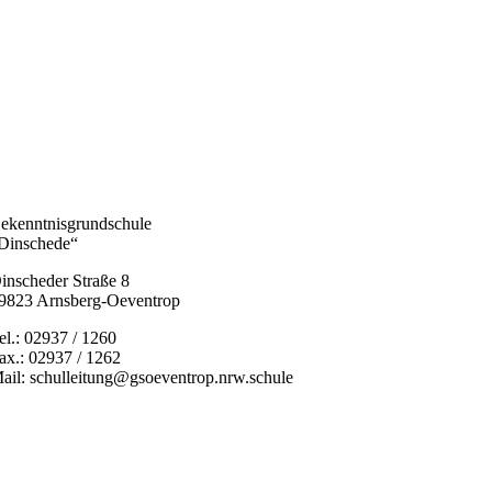
ekenntnisgrundschule
Dinschede“
inscheder Straße 8
9823 Arnsberg-Oeventrop
el.: 02937 / 1260
ax.: 02937 / 1262
ail: schulleitung@gsoeventrop.nrw.schule