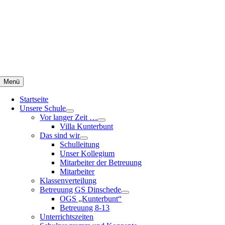
Zum
Inhalt
springen
Menü
Startseite
Unsere Schule
Vor langer Zeit …
Villa Kunterbunt
Das sind wir
Schulleitung
Unser Kollegium
Mitarbeiter der Betreuung
Mitarbeiter
Klassenverteilung
Betreuung GS Dinschede
OGS „Kunterbunt“
Betreuung 8-13
Unterrichtszeiten