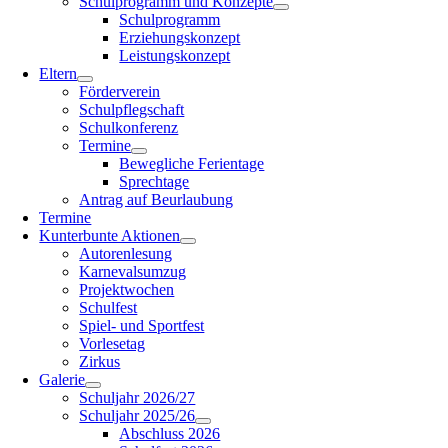
Schulprogramm und Konzepte
Schulprogramm
Erziehungskonzept
Leistungskonzept
Eltern
Förderverein
Schulpflegschaft
Schulkonferenz
Termine
Bewegliche Ferientage
Sprechtage
Antrag auf Beurlaubung
Termine
Kunterbunte Aktionen
Autorenlesung
Karnevalsumzug
Projektwochen
Schulfest
Spiel- und Sportfest
Vorlesetag
Zirkus
Galerie
Schuljahr 2026/27
Schuljahr 2025/26
Abschluss 2026