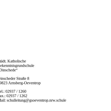
tädt. Katholische
ekenntnisgrundschule
Dinschede“
inscheder Straße 8
9823 Arnsberg-Oeventrop
el.: 02937 / 1260
ax.: 02937 / 1262
ail: schulleitung@gsoeventrop.nrw.schule