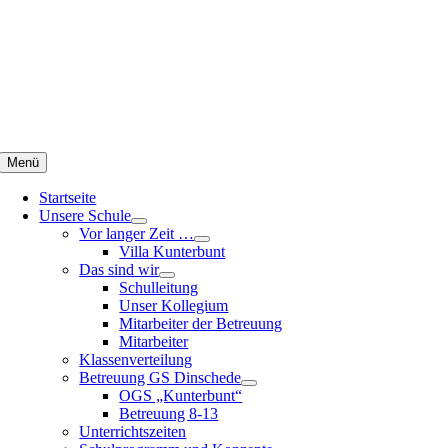
Zum
Inhalt
springen
Menü
Startseite
Unsere Schule
Vor langer Zeit …
Villa Kunterbunt
Das sind wir
Schulleitung
Unser Kollegium
Mitarbeiter der Betreuung
Mitarbeiter
Klassenverteilung
Betreuung GS Dinschede
OGS „Kunterbunt“
Betreuung 8-13
Unterrichtszeiten