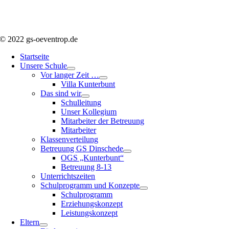
© 2022 gs-oeventrop.de
Startseite
Unsere Schule
Vor langer Zeit …
Villa Kunterbunt
Das sind wir
Schulleitung
Unser Kollegium
Mitarbeiter der Betreuung
Mitarbeiter
Klassenverteilung
Betreuung GS Dinschede
OGS „Kunterbunt“
Betreuung 8-13
Unterrichtszeiten
Schulprogramm und Konzepte
Schulprogramm
Erziehungskonzept
Leistungskonzept
Eltern