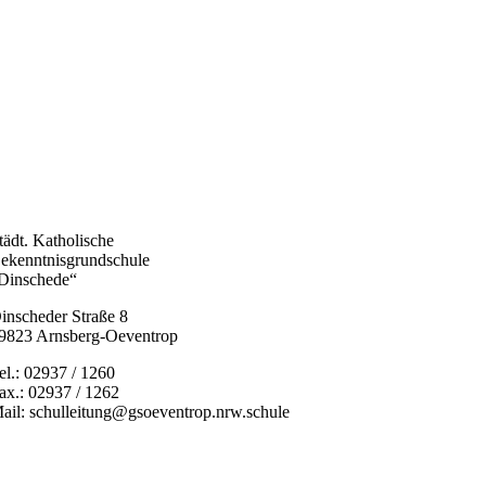
tädt. Katholische
ekenntnisgrundschule
Dinschede“
inscheder Straße 8
9823 Arnsberg-Oeventrop
el.: 02937 / 1260
ax.: 02937 / 1262
ail: schulleitung@gsoeventrop.nrw.schule