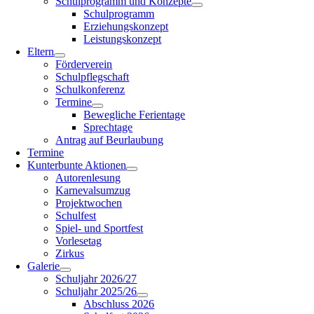
Schulprogramm und Konzepte
Schulprogramm
Erziehungskonzept
Leistungskonzept
Eltern
Förderverein
Schulpflegschaft
Schulkonferenz
Termine
Bewegliche Ferientage
Sprechtage
Antrag auf Beurlaubung
Termine
Kunterbunte Aktionen
Autorenlesung
Karnevalsumzug
Projektwochen
Schulfest
Spiel- und Sportfest
Vorlesetag
Zirkus
Galerie
Schuljahr 2026/27
Schuljahr 2025/26
Abschluss 2026