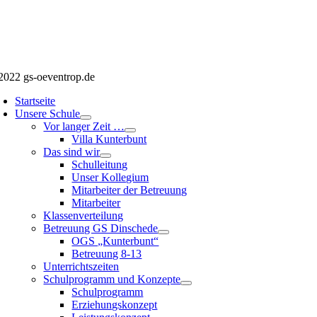
2022 gs-oeventrop.de
Startseite
Unsere Schule
Vor langer Zeit …
Villa Kunterbunt
Das sind wir
Schulleitung
Unser Kollegium
Mitarbeiter der Betreuung
Mitarbeiter
Klassenverteilung
Betreuung GS Dinschede
OGS „Kunterbunt“
Betreuung 8-13
Unterrichtszeiten
Schulprogramm und Konzepte
Schulprogramm
Erziehungskonzept