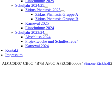
Einschulung 2025
Schuljahr 2024/25
Zirkus Phantasia 2025
Zirkus Phantasia Gruppe A
Zirkus Phantasia Gruppe B
Karneval 2025
Einschulung 2024
Schuljahr 2023/24
Abschluss 2024
Projektwoche und Schulfest 2024
Karneval 2024
Kontakt
Impressum
AD1C0D07-CB6C-4B7B-AF6C-A7EC6B600084
Simone Eickhoff