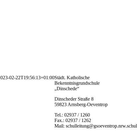
2023-02-22T19:56:13+01:00
Städt. Katholische
Bekenntnisgrundschule
„Dinschede“
Dinscheder Straße 8
59823 Arnsberg-Oeventrop
Tel.: 02937 / 1260
Fax.: 02937 / 1262
Mail: schulleitung@gsoeventrop.nrw.schu