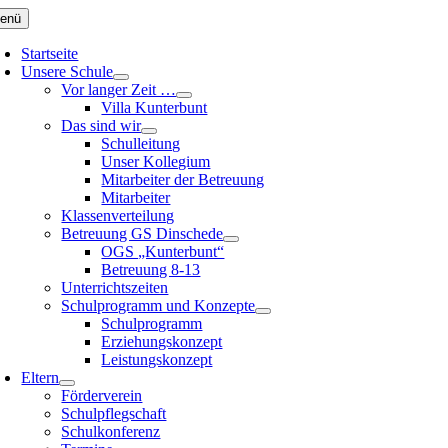
Zum
enü
Inhalt
springen
Startseite
Unsere Schule
Vor langer Zeit …
Villa Kunterbunt
Das sind wir
Schulleitung
Unser Kollegium
Mitarbeiter der Betreuung
Mitarbeiter
Klassenverteilung
Betreuung GS Dinschede
OGS „Kunterbunt“
Betreuung 8-13
Unterrichtszeiten
Schulprogramm und Konzepte
Schulprogramm
Erziehungskonzept
Leistungskonzept
Eltern
Förderverein
Schulpflegschaft
Schulkonferenz