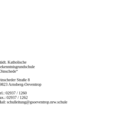
tädt. Katholische
ekenntnisgrundschule
Dinschede“
inscheder Straße 8
9823 Arnsberg-Oeventrop
el.: 02937 / 1260
ax.: 02937 / 1262
ail: schulleitung@gsoeventrop.nrw.schule