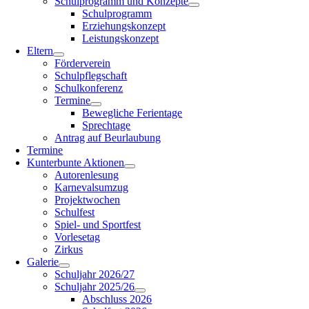
Schulprogramm und Konzepte
Schulprogramm
Erziehungskonzept
Leistungskonzept
Eltern
Förderverein
Schulpflegschaft
Schulkonferenz
Termine
Bewegliche Ferientage
Sprechtage
Antrag auf Beurlaubung
Termine
Kunterbunte Aktionen
Autorenlesung
Karnevalsumzug
Projektwochen
Schulfest
Spiel- und Sportfest
Vorlesetag
Zirkus
Galerie
Schuljahr 2026/27
Schuljahr 2025/26
Abschluss 2026