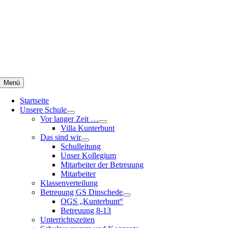
Zum
Inhalt
springen
Menü
Startseite
Unsere Schule
Vor langer Zeit …
Villa Kunterbunt
Das sind wir
Schulleitung
Unser Kollegium
Mitarbeiter der Betreuung
Mitarbeiter
Klassenverteilung
Betreuung GS Dinschede
OGS „Kunterbunt“
Betreuung 8-13
Unterrichtszeiten