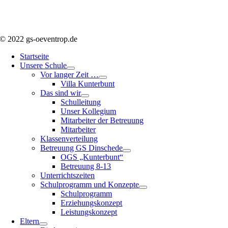
© 2022 gs-oeventrop.de
Startseite
Unsere Schule
Vor langer Zeit …
Villa Kunterbunt
Das sind wir
Schulleitung
Unser Kollegium
Mitarbeiter der Betreuung
Mitarbeiter
Klassenverteilung
Betreuung GS Dinschede
OGS „Kunterbunt“
Betreuung 8-13
Unterrichtszeiten
Schulprogramm und Konzepte
Schulprogramm
Erziehungskonzept
Leistungskonzept
Eltern