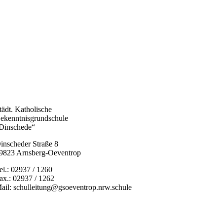
tädt. Katholische
ekenntnisgrundschule
Dinschede“
inscheder Straße 8
9823 Arnsberg-Oeventrop
el.: 02937 / 1260
ax.: 02937 / 1262
ail: schulleitung@gsoeventrop.nrw.schule