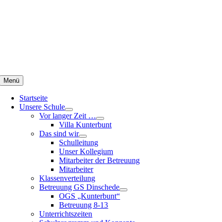
Zum
Inhalt
springen
Menü
Startseite
Unsere Schule
Vor langer Zeit …
Villa Kunterbunt
Das sind wir
Schulleitung
Unser Kollegium
Mitarbeiter der Betreuung
Mitarbeiter
Klassenverteilung
Betreuung GS Dinschede
OGS „Kunterbunt“
Betreuung 8-13
Unterrichtszeiten