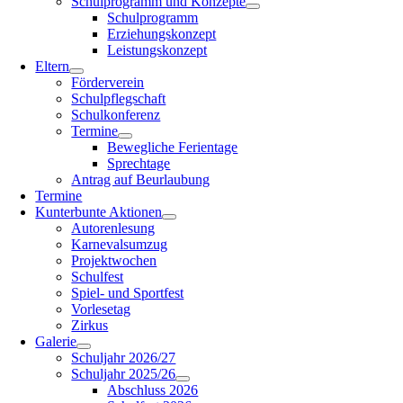
Schulprogramm und Konzepte
Schulprogramm
Erziehungskonzept
Leistungskonzept
Eltern
Förderverein
Schulpflegschaft
Schulkonferenz
Termine
Bewegliche Ferientage
Sprechtage
Antrag auf Beurlaubung
Termine
Kunterbunte Aktionen
Autorenlesung
Karnevalsumzug
Projektwochen
Schulfest
Spiel- und Sportfest
Vorlesetag
Zirkus
Galerie
Schuljahr 2026/27
Schuljahr 2025/26
Abschluss 2026