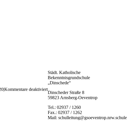
Städt. Katholische
Bekenntnisgrundschule
„Dinschede“
für
20
|
Kommentare deaktiviert
Dinscheder Straße 8
2d79540f-
59823 Arnsberg-Oeventrop
9c33-
4619-
Tel.: 02937 / 1260
9cc6-
Fax.: 02937 / 1262
9bb59408395c
Mail: schulleitung@gsoeventrop.nrw.schule