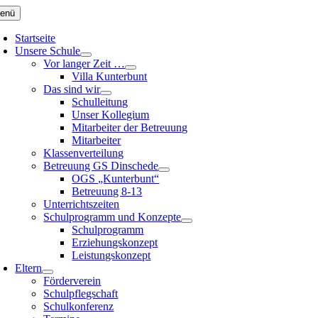
Zum
enü
Inhalt
springen
Startseite
Unsere Schule
Vor langer Zeit …
Villa Kunterbunt
Das sind wir
Schulleitung
Unser Kollegium
Mitarbeiter der Betreuung
Mitarbeiter
Klassenverteilung
Betreuung GS Dinschede
OGS „Kunterbunt“
Betreuung 8-13
Unterrichtszeiten
Schulprogramm und Konzepte
Schulprogramm
Erziehungskonzept
Leistungskonzept
Eltern
Förderverein
Schulpflegschaft
Schulkonferenz