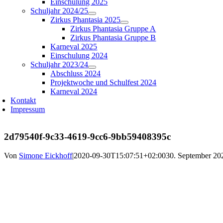
Einschulung 2025
Schuljahr 2024/25
Zirkus Phantasia 2025
Zirkus Phantasia Gruppe A
Zirkus Phantasia Gruppe B
Karneval 2025
Einschulung 2024
Schuljahr 2023/24
Abschluss 2024
Projektwoche und Schulfest 2024
Karneval 2024
Kontakt
Impressum
2d79540f-9c33-4619-9cc6-9bb59408395c
Von
Simone Eickhoff
|
2020-09-30T15:07:51+02:00
30. September 20