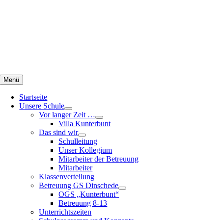
Zum
Inhalt
springen
Menü
Startseite
Unsere Schule
Vor langer Zeit …
Villa Kunterbunt
Das sind wir
Schulleitung
Unser Kollegium
Mitarbeiter der Betreuung
Mitarbeiter
Klassenverteilung
Betreuung GS Dinschede
OGS „Kunterbunt“
Betreuung 8-13
Unterrichtszeiten