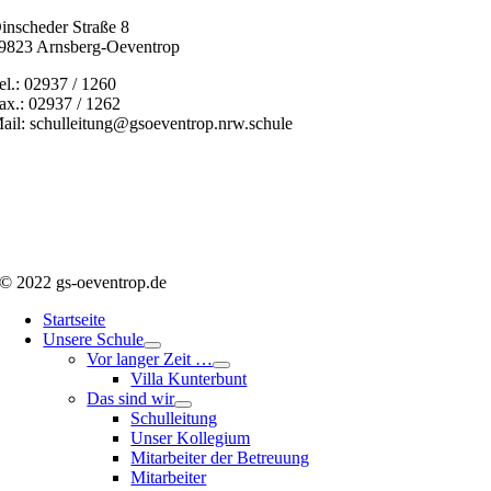
inscheder Straße 8
9823 Arnsberg-Oeventrop
el.: 02937 / 1260
ax.: 02937 / 1262
ail: schulleitung@gsoeventrop.nrw.schule
© 2022 gs-oeventrop.de
Startseite
Unsere Schule
Vor langer Zeit …
Villa Kunterbunt
Das sind wir
Schulleitung
Unser Kollegium
Mitarbeiter der Betreuung
Mitarbeiter