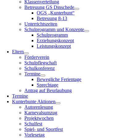
Klassenverteilung
Betreuung GS Dinschede
OGS „Kunterbunt“
Betreuung 8-13
Unterrichtszeiten
Schulprogramm und Konzepte
Schulprogramm
Erziehungskonzept
Leistungskonzept
Eltern
Förderverein
Schulpflegschaft
Schulkonferenz
Termine
Bewegliche Ferientage
Sprechtage
Antrag auf Beurlaubung
Termine
Kunterbunte Aktionen
Autorenlesung
Karnevalsumzug
Projektwochen
Schulfest
Spiel- und Sportfest
Vorlesetag