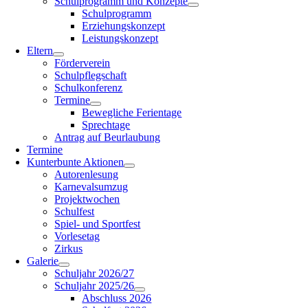
Schulprogramm und Konzepte
Schulprogramm
Erziehungskonzept
Leistungskonzept
Eltern
Förderverein
Schulpflegschaft
Schulkonferenz
Termine
Bewegliche Ferientage
Sprechtage
Antrag auf Beurlaubung
Termine
Kunterbunte Aktionen
Autorenlesung
Karnevalsumzug
Projektwochen
Schulfest
Spiel- und Sportfest
Vorlesetag
Zirkus
Galerie
Schuljahr 2026/27
Schuljahr 2025/26
Abschluss 2026