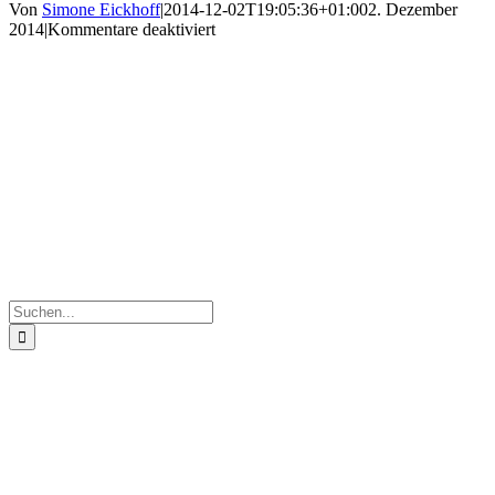
Von
Simone Eickhoff
|
2014-12-02T19:05:36+01:00
2. Dezember
für
2014
|
Kommentare deaktiviert
IMG_3910
Suche
nach: