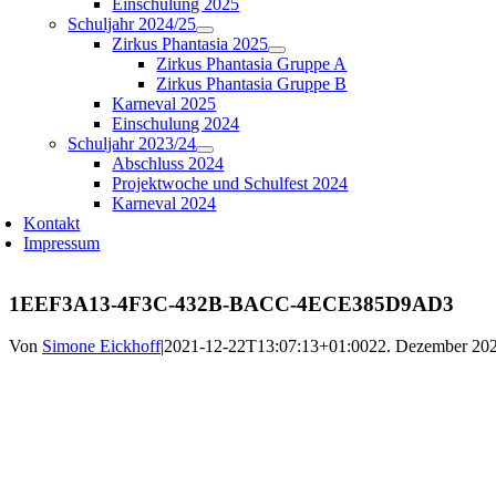
Einschulung 2025
Schuljahr 2024/25
Zirkus Phantasia 2025
Zirkus Phantasia Gruppe A
Zirkus Phantasia Gruppe B
Karneval 2025
Einschulung 2024
Schuljahr 2023/24
Abschluss 2024
Projektwoche und Schulfest 2024
Karneval 2024
Kontakt
Impressum
1EEF3A13-4F3C-432B-BACC-4ECE385D9AD3
Von
Simone Eickhoff
|
2021-12-22T13:07:13+01:00
22. Dezember 20