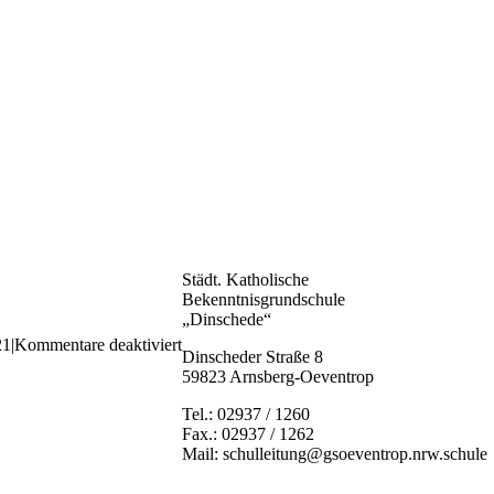
Städt. Katholische
Bekenntnisgrundschule
„Dinschede“
für
21
|
Kommentare deaktiviert
Dinscheder Straße 8
1EEF3A13-
59823 Arnsberg-Oeventrop
4F3C-
432B-
Tel.: 02937 / 1260
BACC-
Fax.: 02937 / 1262
4ECE385D9AD3
Mail: schulleitung@gsoeventrop.nrw.schule