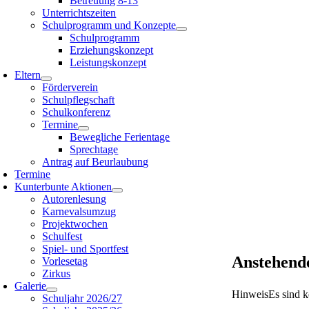
Betreuung 8-13
Unterrichtszeiten
Schulprogramm und Konzepte
Schulprogramm
Erziehungskonzept
Leistungskonzept
Eltern
Förderverein
Schulpflegschaft
Schulkonferenz
Termine
Bewegliche Ferientage
Sprechtage
Antrag auf Beurlaubung
Termine
Kunterbunte Aktionen
Autorenlesung
Karnevalsumzug
Projektwochen
Schulfest
Spiel- und Sportfest
Anstehend
Vorlesetag
Zirkus
Galerie
Hinweis
Es sind 
Schuljahr 2026/27