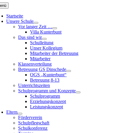
Zum
enü
Inhalt
springen
Startseite
Unsere Schule
Vor langer Zeit …
Villa Kunterbunt
Das sind wir
Schulleitung
Unser Kollegium
Mitarbeiter der Betreuung
Mitarbeiter
Klassenverteilung
Betreuung GS Dinschede
OGS „Kunterbunt“
Betreuung 8-13
Unterrichtszeiten
Schulprogramm und Konzepte
Schulprogramm
Erziehungskonzept
Leistungskonzept
Eltern
Förderverein
Schulpflegschaft
Schulkonferenz