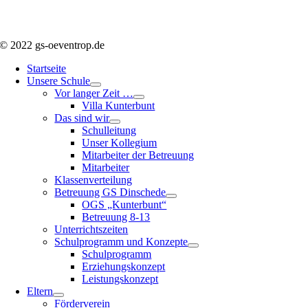
© 2022 gs-oeventrop.de
Startseite
Unsere Schule
Vor langer Zeit …
Villa Kunterbunt
Das sind wir
Schulleitung
Unser Kollegium
Mitarbeiter der Betreuung
Mitarbeiter
Klassenverteilung
Betreuung GS Dinschede
OGS „Kunterbunt“
Betreuung 8-13
Unterrichtszeiten
Schulprogramm und Konzepte
Schulprogramm
Erziehungskonzept
Leistungskonzept
Eltern
Förderverein