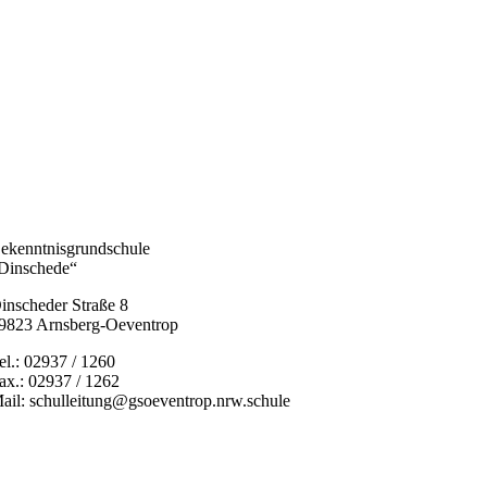
ekenntnisgrundschule
Dinschede“
inscheder Straße 8
9823 Arnsberg-Oeventrop
el.: 02937 / 1260
ax.: 02937 / 1262
ail: schulleitung@gsoeventrop.nrw.schule