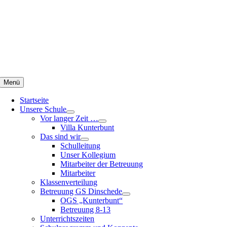
Zum
Inhalt
springen
Menü
Startseite
Unsere Schule
Vor langer Zeit …
Villa Kunterbunt
Das sind wir
Schulleitung
Unser Kollegium
Mitarbeiter der Betreuung
Mitarbeiter
Klassenverteilung
Betreuung GS Dinschede
OGS „Kunterbunt“
Betreuung 8-13
Unterrichtszeiten