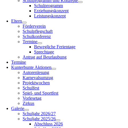
Schulprogramm und Konzepte
Schulprogramm
Erziehungskonzept
Leistungskonzept
Eltern
Förderverein
Schulpflegschaft
Schulkonferenz
Termine
Bewegliche Ferientage
Sprechtage
Antrag auf Beurlaubung
Termine
Kunterbunte Aktionen
Autorenlesung
Karnevalsumzug
Projektwochen
Schulfest
Spiel- und Sportfest
Vorlesetag
Zirkus
Galerie
Schuljahr 2026/27
Schuljahr 2025/26
Abschluss 2026