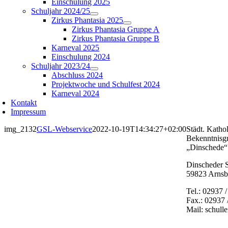
Einschulung 2025
Schuljahr 2024/25
Zirkus Phantasia 2025
Zirkus Phantasia Gruppe A
Zirkus Phantasia Gruppe B
Karneval 2025
Einschulung 2024
Schuljahr 2023/24
Abschluss 2024
Projektwoche und Schulfest 2024
Karneval 2024
Kontakt
Impressum
img_2132
GSL-Webservice
2022-10-19T14:34:27+02:00
Städt. Katho
Bekenntnisg
„Dinschede“
Dinscheder S
59823 Arnsb
Tel.: 02937 
Fax.: 02937 
Mail: schull