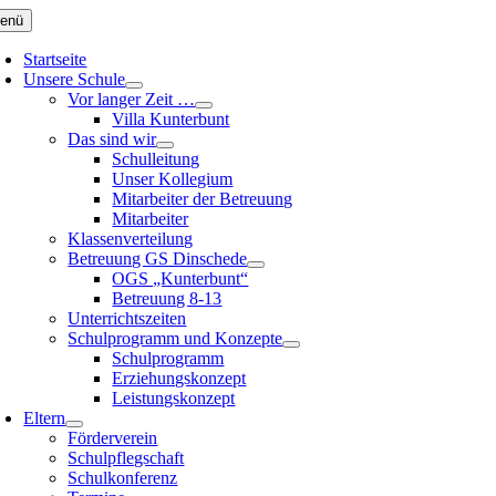
Zum
enü
Inhalt
springen
Startseite
Unsere Schule
Vor langer Zeit …
Villa Kunterbunt
Das sind wir
Schulleitung
Unser Kollegium
Mitarbeiter der Betreuung
Mitarbeiter
Klassenverteilung
Betreuung GS Dinschede
OGS „Kunterbunt“
Betreuung 8-13
Unterrichtszeiten
Schulprogramm und Konzepte
Schulprogramm
Erziehungskonzept
Leistungskonzept
Eltern
Förderverein
Schulpflegschaft
Schulkonferenz