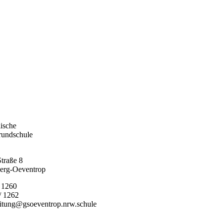
lische
rundschule
traße 8
erg-Oeventrop
/ 1260
/ 1262
eitung@gsoeventrop.nrw.schule