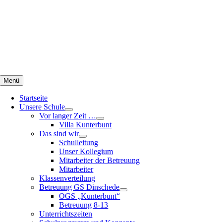
Zum
Inhalt
springen
Menü
Startseite
Unsere Schule
Vor langer Zeit …
Villa Kunterbunt
Das sind wir
Schulleitung
Unser Kollegium
Mitarbeiter der Betreuung
Mitarbeiter
Klassenverteilung
Betreuung GS Dinschede
OGS „Kunterbunt“
Betreuung 8-13
Unterrichtszeiten