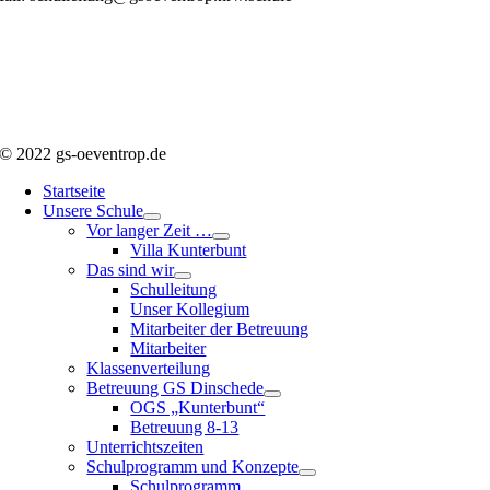
© 2022 gs-oeventrop.de
Startseite
Unsere Schule
Vor langer Zeit …
Villa Kunterbunt
Das sind wir
Schulleitung
Unser Kollegium
Mitarbeiter der Betreuung
Mitarbeiter
Klassenverteilung
Betreuung GS Dinschede
OGS „Kunterbunt“
Betreuung 8-13
Unterrichtszeiten
Schulprogramm und Konzepte
Schulprogramm