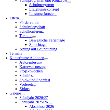
Schulprogramm und Konzepte
Schulprogramm
Erziehungskonzept
Leistungskonzept
Eltern
Förderverein
Schulpflegschaft
Schulkonferenz
Termine
Bewegliche Ferientage
Sprechtage
Antrag auf Beurlaubung
Termine
Kunterbunte Aktionen
Autorenlesung
Karnevalsumzug
Projektwochen
Schulfest
Spiel- und Sportfest
Vorlesetag
Zirkus
Galerie
Schuljahr 2026/27
Schuljahr 2025/26
Abschluss 2026