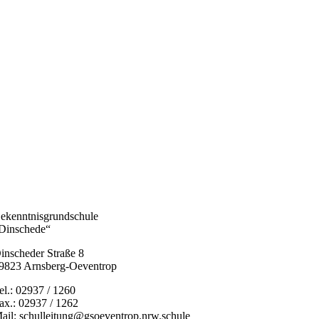
ekenntnisgrundschule
Dinschede“
inscheder Straße 8
9823 Arnsberg-Oeventrop
el.: 02937 / 1260
ax.: 02937 / 1262
ail: schulleitung@gsoeventrop.nrw.schule