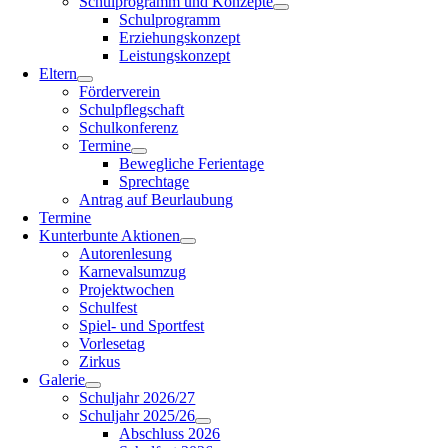
Schulprogramm und Konzepte
Schulprogramm
Erziehungskonzept
Leistungskonzept
Eltern
Förderverein
Schulpflegschaft
Schulkonferenz
Termine
Bewegliche Ferientage
Sprechtage
Antrag auf Beurlaubung
Termine
Kunterbunte Aktionen
Autorenlesung
Karnevalsumzug
Projektwochen
Schulfest
Spiel- und Sportfest
Vorlesetag
Zirkus
Galerie
Schuljahr 2026/27
Schuljahr 2025/26
Abschluss 2026