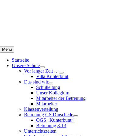
Zum
Inhalt
springen
Menü
Startseite
Unsere Schule
Vor langer Zeit …
Villa Kunterbunt
Das sind wir
Schulleitung
Unser Kollegium
Mitarbeiter der Betreuung
Mitarbeiter
Klassenverteilung
Betreuung GS Dinschede
OGS „Kunterbunt“
Betreuung 8-13
Unterrichtszeiten