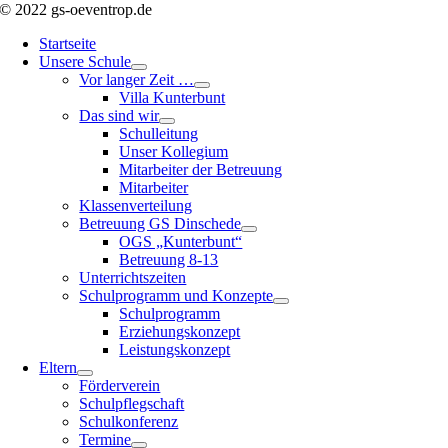
© 2022 gs-oeventrop.de
Startseite
Unsere Schule
Vor langer Zeit …
Villa Kunterbunt
Das sind wir
Schulleitung
Unser Kollegium
Mitarbeiter der Betreuung
Mitarbeiter
Klassenverteilung
Betreuung GS Dinschede
OGS „Kunterbunt“
Betreuung 8-13
Unterrichtszeiten
Schulprogramm und Konzepte
Schulprogramm
Erziehungskonzept
Leistungskonzept
Eltern
Förderverein
Schulpflegschaft
Schulkonferenz
Termine