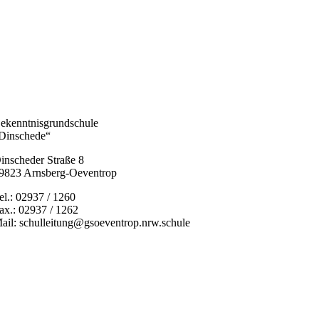
ekenntnisgrundschule
Dinschede“
inscheder Straße 8
9823 Arnsberg-Oeventrop
el.: 02937 / 1260
ax.: 02937 / 1262
ail: schulleitung@gsoeventrop.nrw.schule