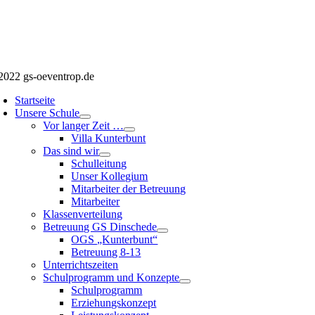
2022 gs-oeventrop.de
Startseite
Unsere Schule
Vor langer Zeit …
Villa Kunterbunt
Das sind wir
Schulleitung
Unser Kollegium
Mitarbeiter der Betreuung
Mitarbeiter
Klassenverteilung
Betreuung GS Dinschede
OGS „Kunterbunt“
Betreuung 8-13
Unterrichtszeiten
Schulprogramm und Konzepte
Schulprogramm
Erziehungskonzept