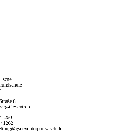
lische
rundschule
“
Straße 8
berg-Oeventrop
/ 1260
 / 1262
leitung@gsoeventrop.nrw.schule