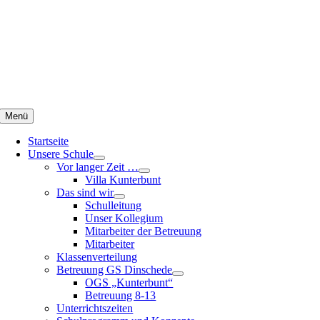
Zum
Inhalt
springen
Menü
Startseite
Unsere Schule
Vor langer Zeit …
Villa Kunterbunt
Das sind wir
Schulleitung
Unser Kollegium
Mitarbeiter der Betreuung
Mitarbeiter
Klassenverteilung
Betreuung GS Dinschede
OGS „Kunterbunt“
Betreuung 8-13
Unterrichtszeiten