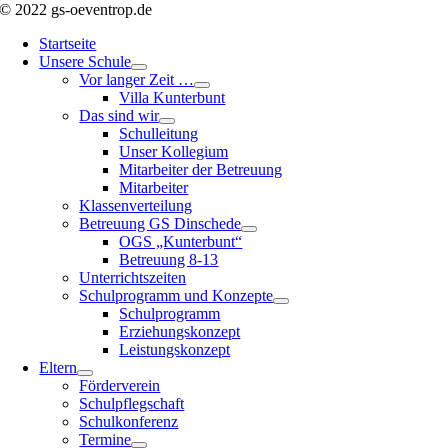
© 2022 gs-oeventrop.de
Startseite
Unsere Schule
Vor langer Zeit …
Villa Kunterbunt
Das sind wir
Schulleitung
Unser Kollegium
Mitarbeiter der Betreuung
Mitarbeiter
Klassenverteilung
Betreuung GS Dinschede
OGS „Kunterbunt“
Betreuung 8-13
Unterrichtszeiten
Schulprogramm und Konzepte
Schulprogramm
Erziehungskonzept
Leistungskonzept
Eltern
Förderverein
Schulpflegschaft
Schulkonferenz
Termine