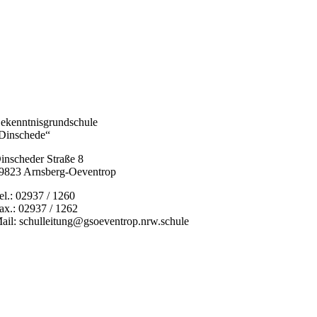
ekenntnisgrundschule
Dinschede“
inscheder Straße 8
9823 Arnsberg-Oeventrop
el.: 02937 / 1260
ax.: 02937 / 1262
ail: schulleitung@gsoeventrop.nrw.schule