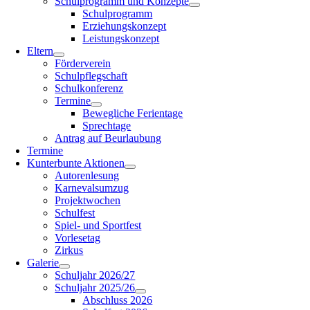
Schulprogramm und Konzepte
Schulprogramm
Erziehungskonzept
Leistungskonzept
Eltern
Förderverein
Schulpflegschaft
Schulkonferenz
Termine
Bewegliche Ferientage
Sprechtage
Antrag auf Beurlaubung
Termine
Kunterbunte Aktionen
Autorenlesung
Karnevalsumzug
Projektwochen
Schulfest
Spiel- und Sportfest
Vorlesetag
Zirkus
Galerie
Schuljahr 2026/27
Schuljahr 2025/26
Abschluss 2026