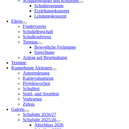
Schulprogramm und Konzepte
Schulprogramm
Erziehungskonzept
Leistungskonzept
Eltern
Förderverein
Schulpflegschaft
Schulkonferenz
Termine
Bewegliche Ferientage
Sprechtage
Antrag auf Beurlaubung
Termine
Kunterbunte Aktionen
Autorenlesung
Karnevalsumzug
Projektwochen
Schulfest
Spiel- und Sportfest
Vorlesetag
Zirkus
Galerie
Schuljahr 2026/27
Schuljahr 2025/26
Abschluss 2026