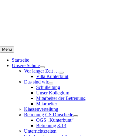
Zum
Inhalt
springen
Menü
Startseite
Unsere Schule
Vor langer Zeit …
Villa Kunterbunt
Das sind wir
Schulleitung
Unser Kollegium
Mitarbeiter der Betreuung
Mitarbeiter
Klassenverteilung
Betreuung GS Dinschede
OGS „Kunterbunt“
Betreuung 8-13
Unterrichtszeiten