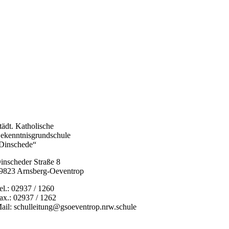
tädt. Katholische
ekenntnisgrundschule
Dinschede“
inscheder Straße 8
9823 Arnsberg-Oeventrop
el.: 02937 / 1260
ax.: 02937 / 1262
ail: schulleitung@gsoeventrop.nrw.schule