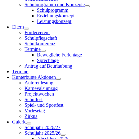
Schulprogramm und Konzepte
Schulprogramm
Erziehungskonzept
Leistungskonzept
Eltern
Förderverein
Schulpflegschaft
Schulkonferenz
Termine
Bewegliche Ferientage
Sprechtage
Antrag auf Beurlaubung
Termine
Kunterbunte Aktionen
Autorenlesung
Karnevalsumzug
Projektwochen
Schulfest
Spiel- und Sportfest
Vorlesetag
Zirkus
Galerie
Schuljahr 2026/27
Schuljahr 2025/26
Abschluss 2026