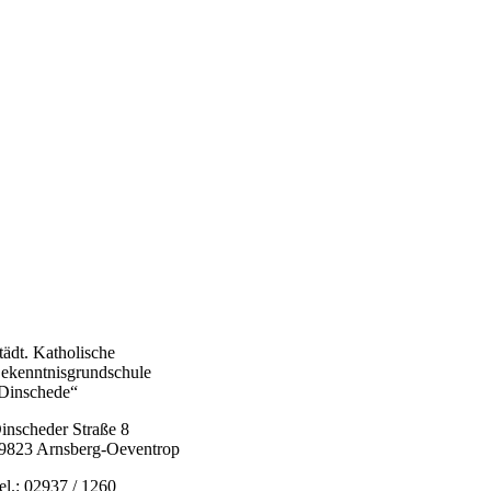
tädt. Katholische
ekenntnisgrundschule
Dinschede“
inscheder Straße 8
9823 Arnsberg-Oeventrop
el.: 02937 / 1260