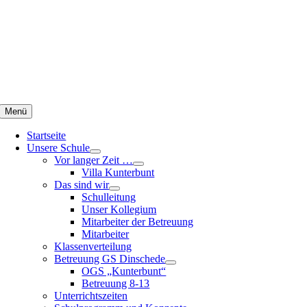
Zum
Inhalt
springen
Menü
Startseite
Unsere Schule
Vor langer Zeit …
Villa Kunterbunt
Das sind wir
Schulleitung
Unser Kollegium
Mitarbeiter der Betreuung
Mitarbeiter
Klassenverteilung
Betreuung GS Dinschede
OGS „Kunterbunt“
Betreuung 8-13
Unterrichtszeiten