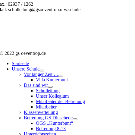
ax.: 02937 / 1262
ail: schulleitung@gsoeventrop.nrw.schule
© 2022 gs-oeventrop.de
Startseite
Unsere Schule
Vor langer Zeit …
Villa Kunterbunt
Das sind wir
Schulleitung
Unser Kollegium
Mitarbeiter der Betreuung
Mitarbeiter
Klassenverteilung
Betreuung GS Dinschede
OGS „Kunterbunt“
Betreuung 8-13
Unterrichtszeiten