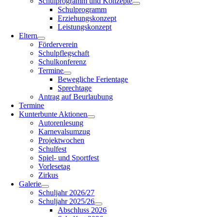
Schulprogramm und Konzepte
Schulprogramm
Erziehungskonzept
Leistungskonzept
Eltern
Förderverein
Schulpflegschaft
Schulkonferenz
Termine
Bewegliche Ferientage
Sprechtage
Antrag auf Beurlaubung
Termine
Kunterbunte Aktionen
Autorenlesung
Karnevalsumzug
Projektwochen
Schulfest
Spiel- und Sportfest
Vorlesetag
Zirkus
Galerie
Schuljahr 2026/27
Schuljahr 2025/26
Abschluss 2026