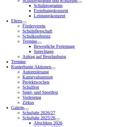
Schulprogramm und Konzepte
Schulprogramm
Erziehungskonzept
Leistungskonzept
Eltern
Förderverein
Schulpflegschaft
Schulkonferenz
Termine
Bewegliche Ferientage
Sprechtage
Antrag auf Beurlaubung
Termine
Kunterbunte Aktionen
Autorenlesung
Karnevalsumzug
Projektwochen
Schulfest
Spiel- und Sportfest
Vorlesetag
Zirkus
Galerie
Schuljahr 2026/27
Schuljahr 2025/26
Abschluss 2026