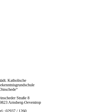
tädt. Katholische
ekenntnisgrundschule
Dinschede“
inscheder Straße 8
9823 Arnsberg-Oeventrop
el.: 02937 / 1260