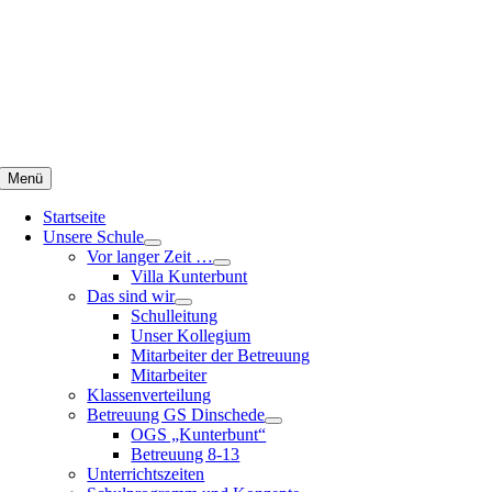
Zum
Inhalt
springen
Menü
Startseite
Unsere Schule
Vor langer Zeit …
Villa Kunterbunt
Das sind wir
Schulleitung
Unser Kollegium
Mitarbeiter der Betreuung
Mitarbeiter
Klassenverteilung
Betreuung GS Dinschede
OGS „Kunterbunt“
Betreuung 8-13
Unterrichtszeiten