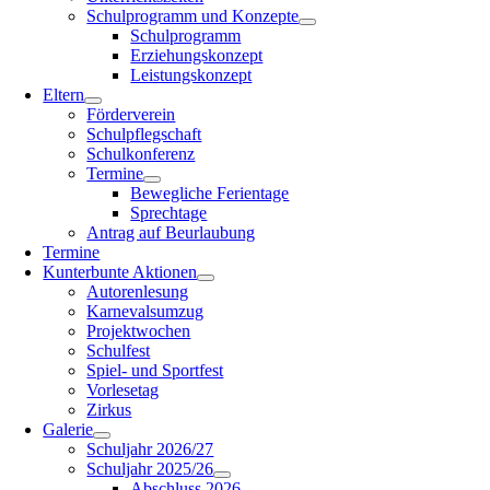
Schulprogramm und Konzepte
Schulprogramm
Erziehungskonzept
Leistungskonzept
Eltern
Förderverein
Schulpflegschaft
Schulkonferenz
Termine
Bewegliche Ferientage
Sprechtage
Antrag auf Beurlaubung
Termine
Kunterbunte Aktionen
Autorenlesung
Karnevalsumzug
Projektwochen
Schulfest
Spiel- und Sportfest
Vorlesetag
Zirkus
Galerie
Schuljahr 2026/27
Schuljahr 2025/26
Abschluss 2026