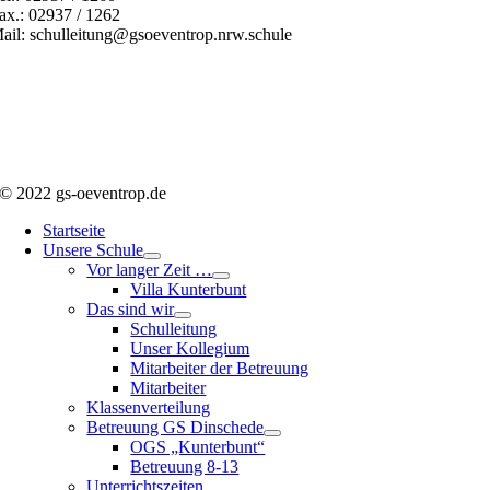
ax.: 02937 / 1262
ail: schulleitung@gsoeventrop.nrw.schule
© 2022 gs-oeventrop.de
Startseite
Unsere Schule
Vor langer Zeit …
Villa Kunterbunt
Das sind wir
Schulleitung
Unser Kollegium
Mitarbeiter der Betreuung
Mitarbeiter
Klassenverteilung
Betreuung GS Dinschede
OGS „Kunterbunt“
Betreuung 8-13
Unterrichtszeiten