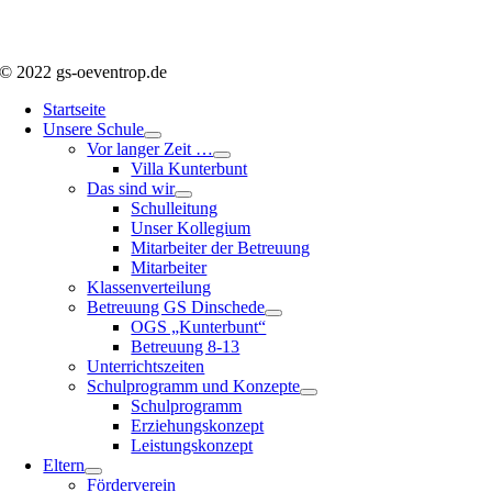
© 2022 gs-oeventrop.de
Startseite
Unsere Schule
Vor langer Zeit …
Villa Kunterbunt
Das sind wir
Schulleitung
Unser Kollegium
Mitarbeiter der Betreuung
Mitarbeiter
Klassenverteilung
Betreuung GS Dinschede
OGS „Kunterbunt“
Betreuung 8-13
Unterrichtszeiten
Schulprogramm und Konzepte
Schulprogramm
Erziehungskonzept
Leistungskonzept
Eltern
Förderverein