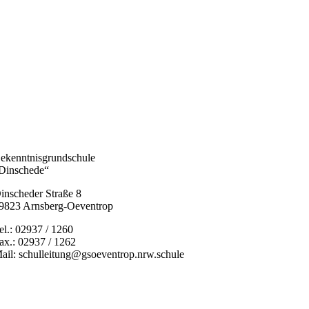
ekenntnisgrundschule
Dinschede“
inscheder Straße 8
9823 Arnsberg-Oeventrop
el.: 02937 / 1260
ax.: 02937 / 1262
ail: schulleitung@gsoeventrop.nrw.schule