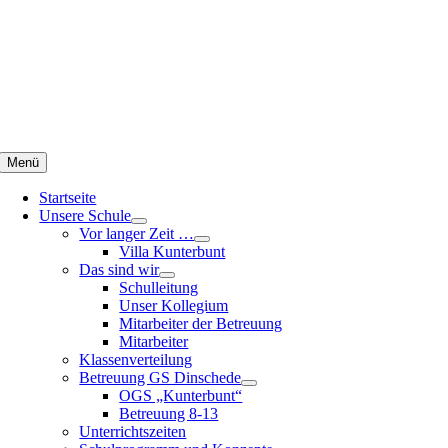
Zum
Inhalt
springen
Menü
Startseite
Unsere Schule
Vor langer Zeit …
Villa Kunterbunt
Das sind wir
Schulleitung
Unser Kollegium
Mitarbeiter der Betreuung
Mitarbeiter
Klassenverteilung
Betreuung GS Dinschede
OGS „Kunterbunt“
Betreuung 8-13
Unterrichtszeiten