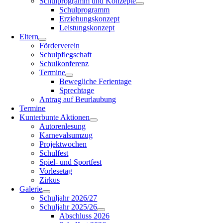
Schulprogramm und Konzepte
Schulprogramm
Erziehungskonzept
Leistungskonzept
Eltern
Förderverein
Schulpflegschaft
Schulkonferenz
Termine
Bewegliche Ferientage
Sprechtage
Antrag auf Beurlaubung
Termine
Kunterbunte Aktionen
Autorenlesung
Karnevalsumzug
Projektwochen
Schulfest
Spiel- und Sportfest
Vorlesetag
Zirkus
Galerie
Schuljahr 2026/27
Schuljahr 2025/26
Abschluss 2026