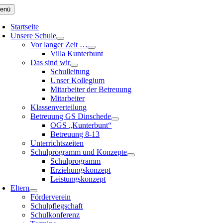
Zum
enü
Inhalt
springen
Startseite
Unsere Schule
Vor langer Zeit …
Villa Kunterbunt
Das sind wir
Schulleitung
Unser Kollegium
Mitarbeiter der Betreuung
Mitarbeiter
Klassenverteilung
Betreuung GS Dinschede
OGS „Kunterbunt“
Betreuung 8-13
Unterrichtszeiten
Schulprogramm und Konzepte
Schulprogramm
Erziehungskonzept
Leistungskonzept
Eltern
Förderverein
Schulpflegschaft
Schulkonferenz