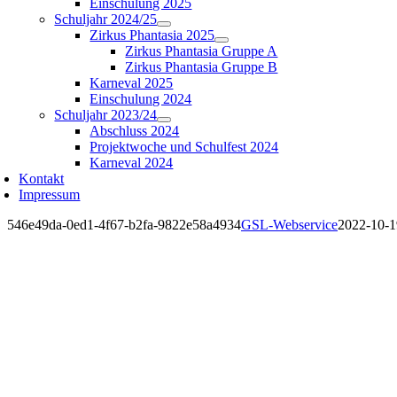
Einschulung 2025
Schuljahr 2024/25
Zirkus Phantasia 2025
Zirkus Phantasia Gruppe A
Zirkus Phantasia Gruppe B
Karneval 2025
Einschulung 2024
Schuljahr 2023/24
Abschluss 2024
Projektwoche und Schulfest 2024
Karneval 2024
Kontakt
Impressum
546e49da-0ed1-4f67-b2fa-9822e58a4934
GSL-Webservice
2022-10-1