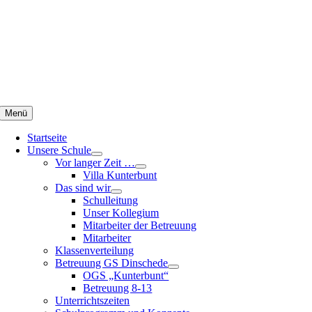
Zum
Inhalt
springen
Menü
Startseite
Unsere Schule
Vor langer Zeit …
Villa Kunterbunt
Das sind wir
Schulleitung
Unser Kollegium
Mitarbeiter der Betreuung
Mitarbeiter
Klassenverteilung
Betreuung GS Dinschede
OGS „Kunterbunt“
Betreuung 8-13
Unterrichtszeiten