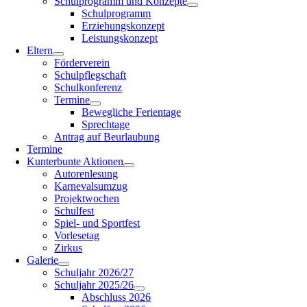
Schulprogramm und Konzepte
Schulprogramm
Erziehungskonzept
Leistungskonzept
Eltern
Förderverein
Schulpflegschaft
Schulkonferenz
Termine
Bewegliche Ferientage
Sprechtage
Antrag auf Beurlaubung
Termine
Kunterbunte Aktionen
Autorenlesung
Karnevalsumzug
Projektwochen
Schulfest
Spiel- und Sportfest
Vorlesetag
Zirkus
Galerie
Schuljahr 2026/27
Schuljahr 2025/26
Abschluss 2026