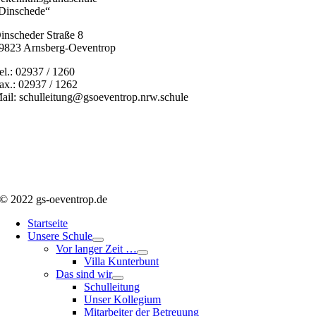
Dinschede“
inscheder Straße 8
9823 Arnsberg-Oeventrop
el.: 02937 / 1260
ax.: 02937 / 1262
ail: schulleitung@gsoeventrop.nrw.schule
© 2022 gs-oeventrop.de
Startseite
Unsere Schule
Vor langer Zeit …
Villa Kunterbunt
Das sind wir
Schulleitung
Unser Kollegium
Mitarbeiter der Betreuung