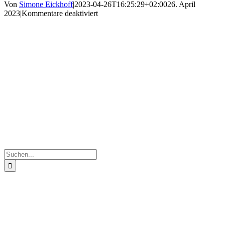
Von
Simone Eickhoff
|
2023-04-26T16:25:29+02:00
26. April
für
2023
|
Kommentare deaktiviert
H3
(2)
Suche
nach: