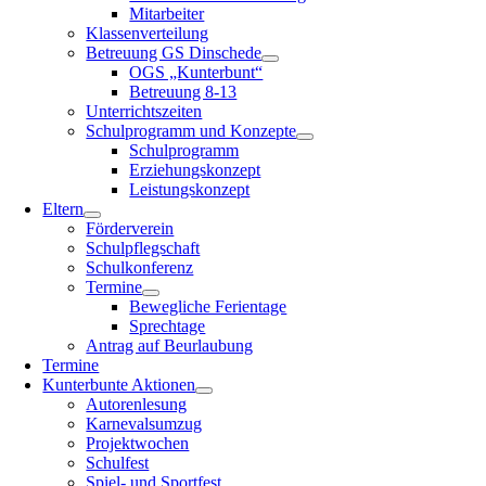
Mitarbeiter
Klassenverteilung
Betreuung GS Dinschede
OGS „Kunterbunt“
Betreuung 8-13
Unterrichtszeiten
Schulprogramm und Konzepte
Schulprogramm
Erziehungskonzept
Leistungskonzept
Eltern
Förderverein
Schulpflegschaft
Schulkonferenz
Termine
Bewegliche Ferientage
Sprechtage
Antrag auf Beurlaubung
Termine
Kunterbunte Aktionen
Autorenlesung
Karnevalsumzug
Projektwochen
Schulfest
Spiel- und Sportfest