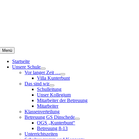
Zum
Inhalt
springen
Menü
Startseite
Unsere Schule
Vor langer Zeit …
Villa Kunterbunt
Das sind wir
Schulleitung
Unser Kollegium
Mitarbeiter der Betreuung
Mitarbeiter
Klassenverteilung
Betreuung GS Dinschede
OGS „Kunterbunt“
Betreuung 8-13
Unterrichtszeiten