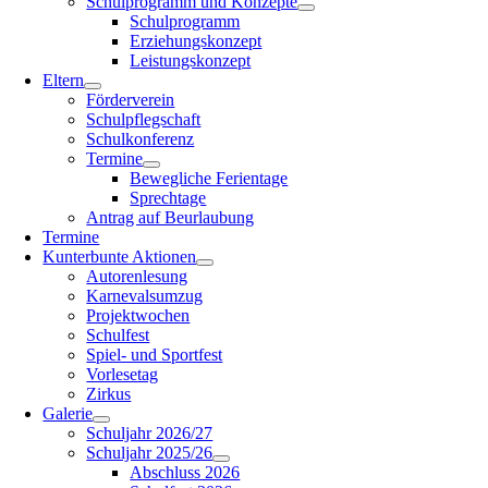
Schulprogramm und Konzepte
Schulprogramm
Erziehungskonzept
Leistungskonzept
Eltern
Förderverein
Schulpflegschaft
Schulkonferenz
Termine
Bewegliche Ferientage
Sprechtage
Antrag auf Beurlaubung
Termine
Kunterbunte Aktionen
Autorenlesung
Karnevalsumzug
Projektwochen
Schulfest
Spiel- und Sportfest
Vorlesetag
Zirkus
Galerie
Schuljahr 2026/27
Schuljahr 2025/26
Abschluss 2026