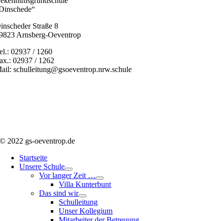
ekenntnisgrundschule
Dinschede“
inscheder Straße 8
9823 Arnsberg-Oeventrop
el.: 02937 / 1260
ax.: 02937 / 1262
ail: schulleitung@gsoeventrop.nrw.schule
© 2022 gs-oeventrop.de
Startseite
Unsere Schule
Vor langer Zeit …
Villa Kunterbunt
Das sind wir
Schulleitung
Unser Kollegium
Mitarbeiter der Betreuung