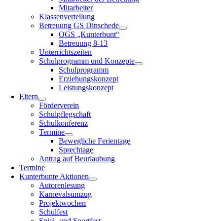
Mitarbeiter
Klassenverteilung
Betreuung GS Dinschede
OGS „Kunterbunt“
Betreuung 8-13
Unterrichtszeiten
Schulprogramm und Konzepte
Schulprogramm
Erziehungskonzept
Leistungskonzept
Eltern
Förderverein
Schulpflegschaft
Schulkonferenz
Termine
Bewegliche Ferientage
Sprechtage
Antrag auf Beurlaubung
Termine
Kunterbunte Aktionen
Autorenlesung
Karnevalsumzug
Projektwochen
Schulfest
Spiel- und Sportfest