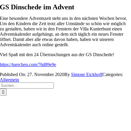
GS Dinschede im Advent
Eine besondere Adventszeit steht uns in den nächsten Wochen bevor.
Um den Kindern die Zeit trotz aller Umstände so schön wie möglich
zu gestalten, haben wir in den Fenstern der Villa Kunterbunt einen
Adventskalender aufgehängt, an dem sich täglich ein neues Fenster
öffnet. Damit aber alle etwas davon haben, haben wir unseren
Adventskalender auch online gestellt.
Viel Spaß mit den 24 Überraschungen aus der GS Dinschede!
https://tuerchen.com/76d89e9e
Published On: 27. November 2020
By
Simone Eickhoff
Categories:
Allgemein
Suche
nach: