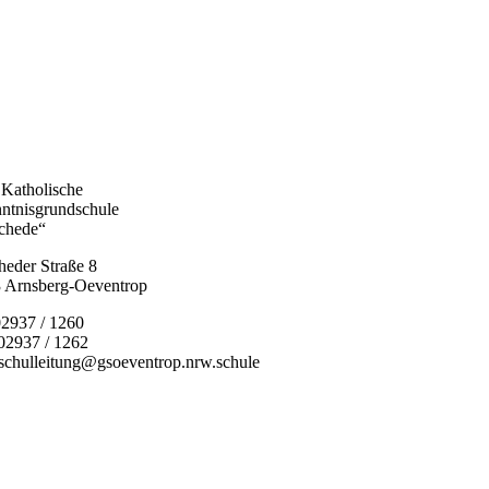
 Katholische
ntnisgrundschule
chede“
heder Straße 8
 Arnsberg-Oeventrop
02937 / 1260
 02937 / 1262
 schulleitung@gsoeventrop.nrw.schule