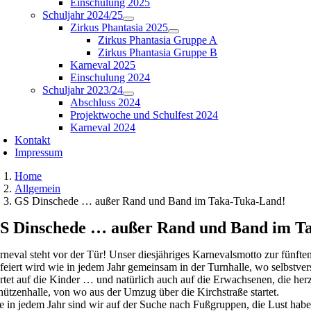
Einschulung 2025
Schuljahr 2024/25
Zirkus Phantasia 2025
Zirkus Phantasia Gruppe A
Zirkus Phantasia Gruppe B
Karneval 2025
Einschulung 2024
Schuljahr 2023/24
Abschluss 2024
Projektwoche und Schulfest 2024
Karneval 2024
Kontakt
Impressum
Home
Allgemein
GS Dinschede … außer Rand und Band im Taka-Tuka-Land!
S Dinschede … außer Rand und Band im T
rneval steht vor der Tür! Unser diesjähriges Karnevalsmotto zur fün
feiert wird wie in jedem Jahr gemeinsam in der Turnhalle, wo selbstver
rtet auf die Kinder … und natürlich auch auf die Erwachsenen, die herz
hützenhalle, von wo aus der Umzug über die Kirchstraße startet.
e in jedem Jahr sind wir auf der Suche nach Fußgruppen, die Lust habe