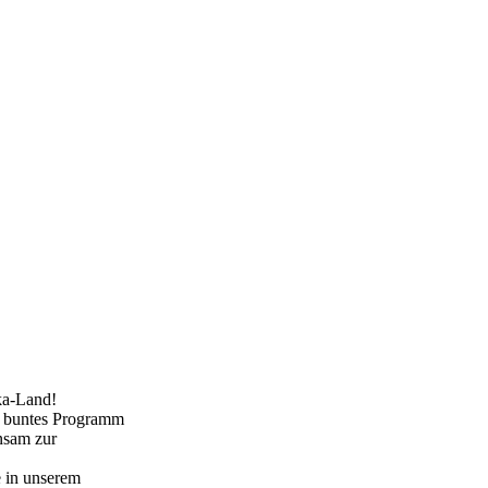
ka-Land!
in buntes Programm
insam zur
e in unserem