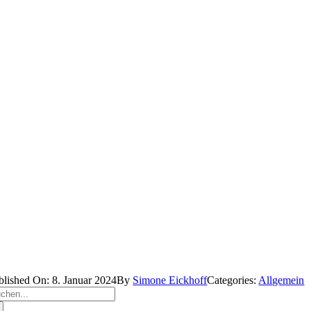
blished On: 8. Januar 2024
By
Simone Eickhoff
Categories:
Allgemein
che
ch: