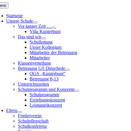
Zum
enü
Inhalt
springen
Startseite
Unsere Schule
Vor langer Zeit …
Villa Kunterbunt
Das sind wir
Schulleitung
Unser Kollegium
Mitarbeiter der Betreuung
Mitarbeiter
Klassenverteilung
Betreuung GS Dinschede
OGS „Kunterbunt“
Betreuung 8-13
Unterrichtszeiten
Schulprogramm und Konzepte
Schulprogramm
Erziehungskonzept
Leistungskonzept
Eltern
Förderverein
Schulpflegschaft
Schulkonferenz