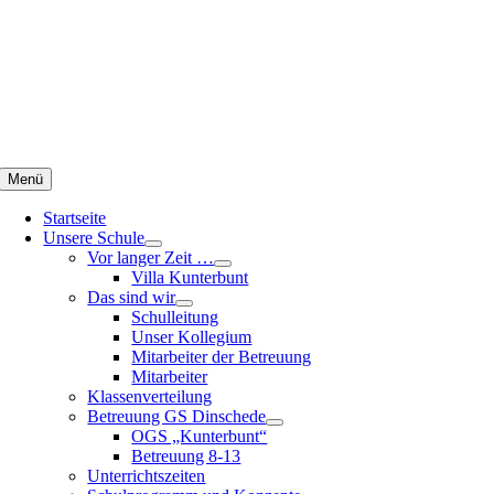
Zum
Inhalt
springen
Menü
Startseite
Unsere Schule
Vor langer Zeit …
Villa Kunterbunt
Das sind wir
Schulleitung
Unser Kollegium
Mitarbeiter der Betreuung
Mitarbeiter
Klassenverteilung
Betreuung GS Dinschede
OGS „Kunterbunt“
Betreuung 8-13
Unterrichtszeiten