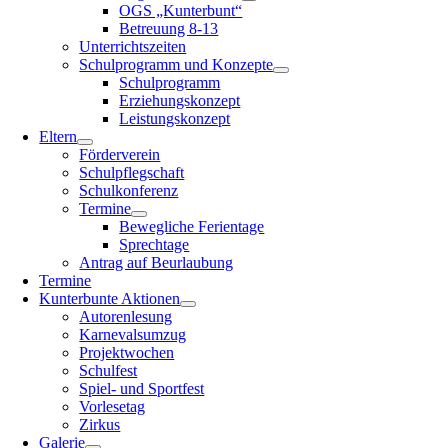
OGS „Kunterbunt“
Betreuung 8-13
Unterrichtszeiten
Schulprogramm und Konzepte
Schulprogramm
Erziehungskonzept
Leistungskonzept
Eltern
Förderverein
Schulpflegschaft
Schulkonferenz
Termine
Bewegliche Ferientage
Sprechtage
Antrag auf Beurlaubung
Termine
Kunterbunte Aktionen
Autorenlesung
Karnevalsumzug
Projektwochen
Schulfest
Spiel- und Sportfest
Vorlesetag
Zirkus
Galerie