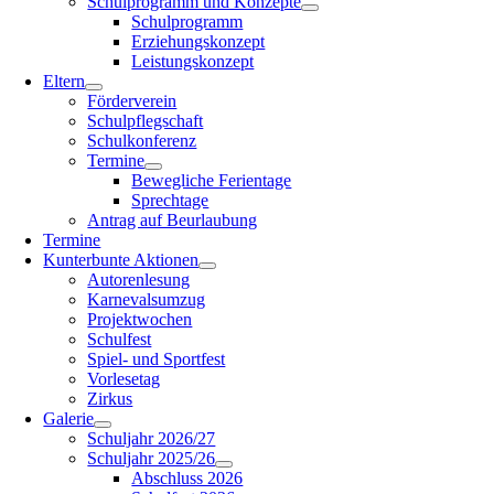
Schulprogramm und Konzepte
Schulprogramm
Erziehungskonzept
Leistungskonzept
Eltern
Förderverein
Schulpflegschaft
Schulkonferenz
Termine
Bewegliche Ferientage
Sprechtage
Antrag auf Beurlaubung
Termine
Kunterbunte Aktionen
Autorenlesung
Karnevalsumzug
Projektwochen
Schulfest
Spiel- und Sportfest
Vorlesetag
Zirkus
Galerie
Schuljahr 2026/27
Schuljahr 2025/26
Abschluss 2026