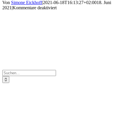
Von
Simone Eickhoff
|
2021-06-18T16:13:27+02:00
18. Juni
für
2021
|
Kommentare deaktiviert
k-
IMG_1806
Suche
nach: