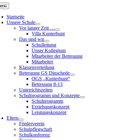
Zum
enü
Inhalt
springen
Startseite
Unsere Schule
Vor langer Zeit …
Villa Kunterbunt
Das sind wir
Schulleitung
Unser Kollegium
Mitarbeiter der Betreuung
Mitarbeiter
Klassenverteilung
Betreuung GS Dinschede
OGS „Kunterbunt“
Betreuung 8-13
Unterrichtszeiten
Schulprogramm und Konzepte
Schulprogramm
Erziehungskonzept
Leistungskonzept
Eltern
Förderverein
Schulpflegschaft
Schulkonferenz