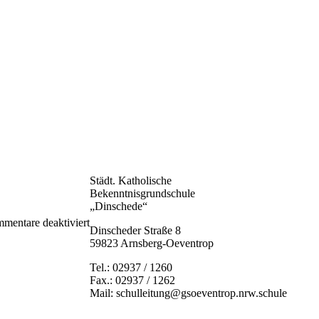
Städt. Katholische
Bekenntnisgrundschule
„Dinschede“
für
mentare deaktiviert
Dinscheder Straße 8
k-
59823 Arnsberg-Oeventrop
20210618_094559
Tel.: 02937 / 1260
Fax.: 02937 / 1262
Mail: schulleitung@gsoeventrop.nrw.schule