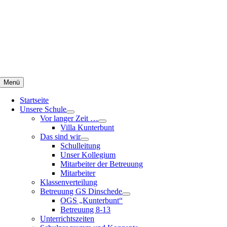
Zum
Inhalt
springen
Menü
Startseite
Unsere Schule
Vor langer Zeit …
Villa Kunterbunt
Das sind wir
Schulleitung
Unser Kollegium
Mitarbeiter der Betreuung
Mitarbeiter
Klassenverteilung
Betreuung GS Dinschede
OGS „Kunterbunt“
Betreuung 8-13
Unterrichtszeiten