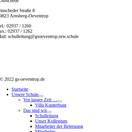
Dinschede“
inscheder Straße 8
9823 Arnsberg-Oeventrop
el.: 02937 / 1260
ax.: 02937 / 1262
ail: schulleitung@gsoeventrop.nrw.schule
© 2022 gs-oeventrop.de
Startseite
Unsere Schule
Vor langer Zeit …
Villa Kunterbunt
Das sind wir
Schulleitung
Unser Kollegium
Mitarbeiter der Betreuung
Mitarbeiter