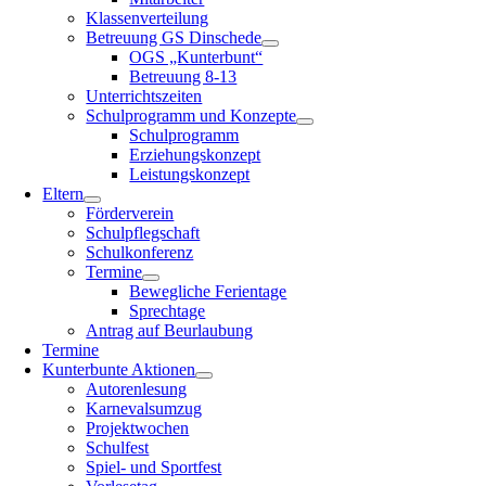
Klassenverteilung
Betreuung GS Dinschede
OGS „Kunterbunt“
Betreuung 8-13
Unterrichtszeiten
Schulprogramm und Konzepte
Schulprogramm
Erziehungskonzept
Leistungskonzept
Eltern
Förderverein
Schulpflegschaft
Schulkonferenz
Termine
Bewegliche Ferientage
Sprechtage
Antrag auf Beurlaubung
Termine
Kunterbunte Aktionen
Autorenlesung
Karnevalsumzug
Projektwochen
Schulfest
Spiel- und Sportfest