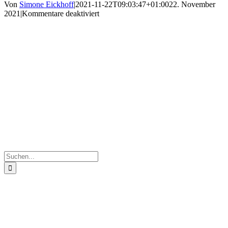
Von
Simone Eickhoff
|
2021-11-22T09:03:47+01:00
22. November
für
2021
|
Kommentare deaktiviert
k-
IMG_9799
Suche
nach: