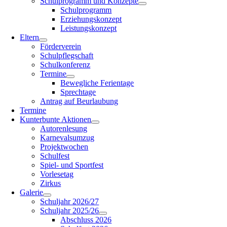
Schulprogramm und Konzepte
Schulprogramm
Erziehungskonzept
Leistungskonzept
Eltern
Förderverein
Schulpflegschaft
Schulkonferenz
Termine
Bewegliche Ferientage
Sprechtage
Antrag auf Beurlaubung
Termine
Kunterbunte Aktionen
Autorenlesung
Karnevalsumzug
Projektwochen
Schulfest
Spiel- und Sportfest
Vorlesetag
Zirkus
Galerie
Schuljahr 2026/27
Schuljahr 2025/26
Abschluss 2026