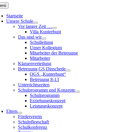
Zum
enü
Inhalt
springen
Startseite
Unsere Schule
Vor langer Zeit …
Villa Kunterbunt
Das sind wir
Schulleitung
Unser Kollegium
Mitarbeiter der Betreuung
Mitarbeiter
Klassenverteilung
Betreuung GS Dinschede
OGS „Kunterbunt“
Betreuung 8-13
Unterrichtszeiten
Schulprogramm und Konzepte
Schulprogramm
Erziehungskonzept
Leistungskonzept
Eltern
Förderverein
Schulpflegschaft
Schulkonferenz