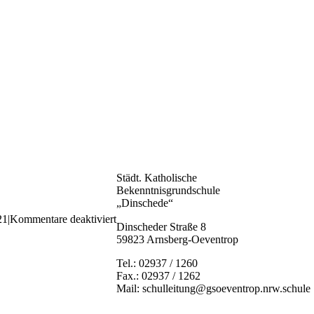
Städt. Katholische
Bekenntnisgrundschule
„Dinschede“
für
21
|
Kommentare deaktiviert
Dinscheder Straße 8
k-
59823 Arnsberg-Oeventrop
IMG_5880
Tel.: 02937 / 1260
Fax.: 02937 / 1262
Mail: schulleitung@gsoeventrop.nrw.schule