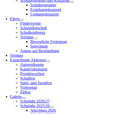
Schulprogramm und Konzepte
Schulprogramm
Erziehungskonzept
Leistungskonzept
Eltern
Förderverein
Schulpflegschaft
Schulkonferenz
Termine
Bewegliche Ferientage
Sprechtage
Antrag auf Beurlaubung
Termine
Kunterbunte Aktionen
Autorenlesung
Karnevalsumzug
Projektwochen
Schulfest
Spiel- und Sportfest
Vorlesetag
Zirkus
Galerie
Schuljahr 2026/27
Schuljahr 2025/26
Abschluss 2026