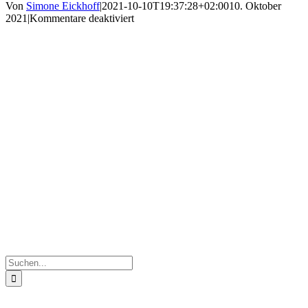
Von
Simone Eickhoff
|
2021-10-10T19:37:28+02:00
10. Oktober
für
2021
|
Kommentare deaktiviert
IMG_9514
–
Kopie
(2)
Suche
nach: