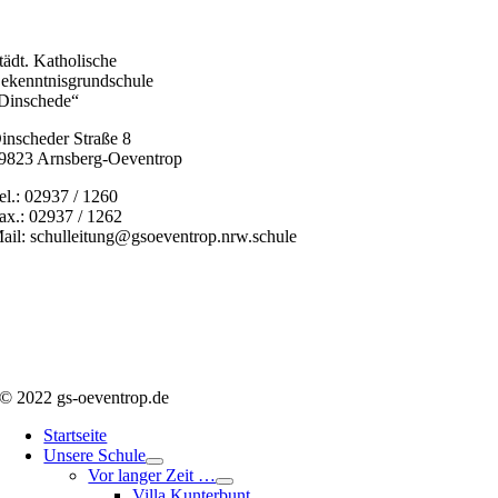
tädt. Katholische
ekenntnisgrundschule
Dinschede“
inscheder Straße 8
9823 Arnsberg-Oeventrop
el.: 02937 / 1260
ax.: 02937 / 1262
ail: schulleitung@gsoeventrop.nrw.schule
© 2022 gs-oeventrop.de
Startseite
Unsere Schule
Vor langer Zeit …
Villa Kunterbunt