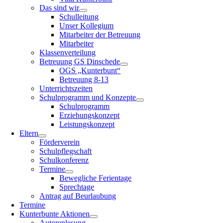
Das sind wir
Schulleitung
Unser Kollegium
Mitarbeiter der Betreuung
Mitarbeiter
Klassenverteilung
Betreuung GS Dinschede
OGS „Kunterbunt“
Betreuung 8-13
Unterrichtszeiten
Schulprogramm und Konzepte
Schulprogramm
Erziehungskonzept
Leistungskonzept
Eltern
Förderverein
Schulpflegschaft
Schulkonferenz
Termine
Bewegliche Ferientage
Sprechtage
Antrag auf Beurlaubung
Termine
Kunterbunte Aktionen
Autorenlesung