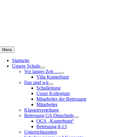
Zum
Inhalt
springen
Menü
Startseite
Unsere Schule
Vor langer Zeit …
Villa Kunterbunt
Das sind wir
Schulleitung
Unser Kollegium
Mitarbeiter der Betreuung
Mitarbeiter
Klassenverteilung
Betreuung GS Dinschede
OGS „Kunterbunt“
Betreuung 8-13
Unterrichtszeiten