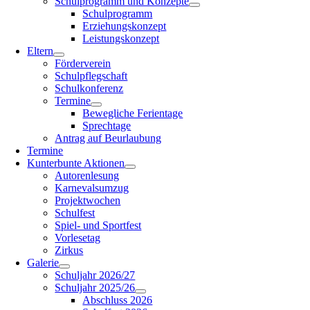
Schulprogramm und Konzepte
Schulprogramm
Erziehungskonzept
Leistungskonzept
Eltern
Förderverein
Schulpflegschaft
Schulkonferenz
Termine
Bewegliche Ferientage
Sprechtage
Antrag auf Beurlaubung
Termine
Kunterbunte Aktionen
Autorenlesung
Karnevalsumzug
Projektwochen
Schulfest
Spiel- und Sportfest
Vorlesetag
Zirkus
Galerie
Schuljahr 2026/27
Schuljahr 2025/26
Abschluss 2026