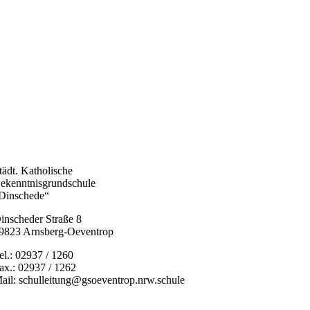
tädt. Katholische
ekenntnisgrundschule
Dinschede“
inscheder Straße 8
9823 Arnsberg-Oeventrop
el.: 02937 / 1260
ax.: 02937 / 1262
ail: schulleitung@gsoeventrop.nrw.schule