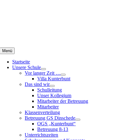
Zum
Inhalt
springen
Menü
Startseite
Unsere Schule
Vor langer Zeit …
Villa Kunterbunt
Das sind wir
Schulleitung
Unser Kollegium
Mitarbeiter der Betreuung
Mitarbeiter
Klassenverteilung
Betreuung GS Dinschede
OGS „Kunterbunt“
Betreuung 8-13
Unterrichtszeiten