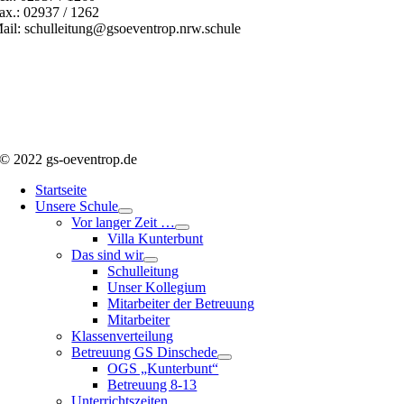
ax.: 02937 / 1262
ail: schulleitung@gsoeventrop.nrw.schule
© 2022 gs-oeventrop.de
Startseite
Unsere Schule
Vor langer Zeit …
Villa Kunterbunt
Das sind wir
Schulleitung
Unser Kollegium
Mitarbeiter der Betreuung
Mitarbeiter
Klassenverteilung
Betreuung GS Dinschede
OGS „Kunterbunt“
Betreuung 8-13
Unterrichtszeiten