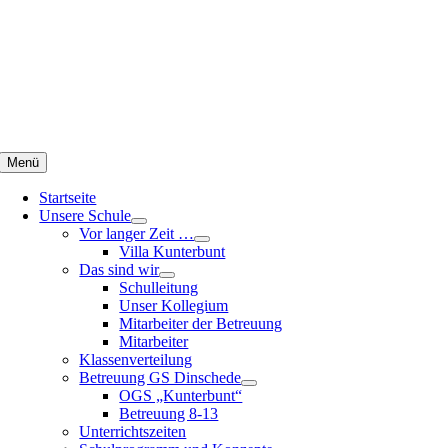
Zum
Inhalt
springen
Menü
Startseite
Unsere Schule
Vor langer Zeit …
Villa Kunterbunt
Das sind wir
Schulleitung
Unser Kollegium
Mitarbeiter der Betreuung
Mitarbeiter
Klassenverteilung
Betreuung GS Dinschede
OGS „Kunterbunt“
Betreuung 8-13
Unterrichtszeiten