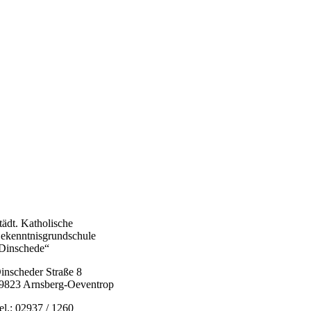
tädt. Katholische
ekenntnisgrundschule
Dinschede“
inscheder Straße 8
9823 Arnsberg-Oeventrop
el.: 02937 / 1260