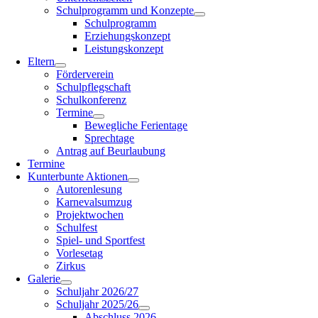
Schulprogramm und Konzepte
Schulprogramm
Erziehungskonzept
Leistungskonzept
Eltern
Förderverein
Schulpflegschaft
Schulkonferenz
Termine
Bewegliche Ferientage
Sprechtage
Antrag auf Beurlaubung
Termine
Kunterbunte Aktionen
Autorenlesung
Karnevalsumzug
Projektwochen
Schulfest
Spiel- und Sportfest
Vorlesetag
Zirkus
Galerie
Schuljahr 2026/27
Schuljahr 2025/26
Abschluss 2026