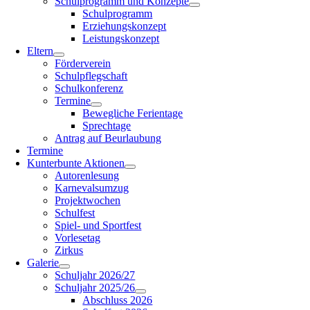
Schulprogramm und Konzepte
Schulprogramm
Erziehungskonzept
Leistungskonzept
Eltern
Förderverein
Schulpflegschaft
Schulkonferenz
Termine
Bewegliche Ferientage
Sprechtage
Antrag auf Beurlaubung
Termine
Kunterbunte Aktionen
Autorenlesung
Karnevalsumzug
Projektwochen
Schulfest
Spiel- und Sportfest
Vorlesetag
Zirkus
Galerie
Schuljahr 2026/27
Schuljahr 2025/26
Abschluss 2026