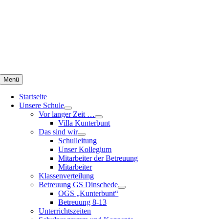
Zum
Inhalt
springen
Menü
Startseite
Unsere Schule
Vor langer Zeit …
Villa Kunterbunt
Das sind wir
Schulleitung
Unser Kollegium
Mitarbeiter der Betreuung
Mitarbeiter
Klassenverteilung
Betreuung GS Dinschede
OGS „Kunterbunt“
Betreuung 8-13
Unterrichtszeiten