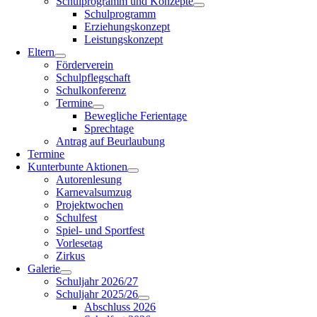
Schulprogramm und Konzepte
Schulprogramm
Erziehungskonzept
Leistungskonzept
Eltern
Förderverein
Schulpflegschaft
Schulkonferenz
Termine
Bewegliche Ferientage
Sprechtage
Antrag auf Beurlaubung
Termine
Kunterbunte Aktionen
Autorenlesung
Karnevalsumzug
Projektwochen
Schulfest
Spiel- und Sportfest
Vorlesetag
Zirkus
Galerie
Schuljahr 2026/27
Schuljahr 2025/26
Abschluss 2026