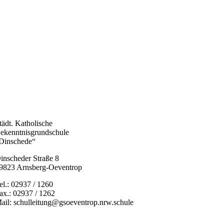
tädt. Katholische
ekenntnisgrundschule
Dinschede“
inscheder Straße 8
9823 Arnsberg-Oeventrop
el.: 02937 / 1260
ax.: 02937 / 1262
ail: schulleitung@gsoeventrop.nrw.schule