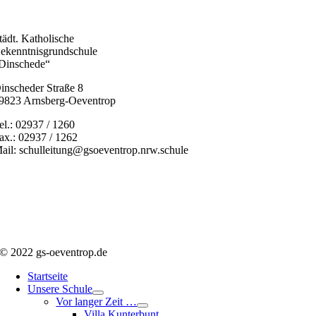
tädt. Katholische
ekenntnisgrundschule
Dinschede“
inscheder Straße 8
9823 Arnsberg-Oeventrop
el.: 02937 / 1260
ax.: 02937 / 1262
ail: schulleitung@gsoeventrop.nrw.schule
© 2022 gs-oeventrop.de
Startseite
Unsere Schule
Vor langer Zeit …
Villa Kunterbunt