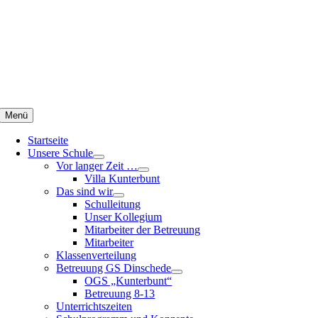
Zum
Inhalt
springen
Menü
Startseite
Unsere Schule
Vor langer Zeit …
Villa Kunterbunt
Das sind wir
Schulleitung
Unser Kollegium
Mitarbeiter der Betreuung
Mitarbeiter
Klassenverteilung
Betreuung GS Dinschede
OGS „Kunterbunt“
Betreuung 8-13
Unterrichtszeiten