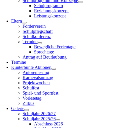
Schulprogramm und Konzepte
Schulprogramm
Erziehungskonzept
Leistungskonzept
Eltern
Förderverein
Schulpflegschaft
Schulkonferenz
Termine
Bewegliche Ferientage
Sprechtage
Antrag auf Beurlaubung
Termine
Kunterbunte Aktionen
Autorenlesung
Karnevalsumzug
Projektwochen
Schulfest
Spiel- und Sportfest
Vorlesetag
Zirkus
Galerie
Schuljahr 2026/27
Schuljahr 2025/26
Abschluss 2026