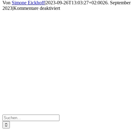
Von
Simone Eickhoff
|
2023-09-26T13:03:27+02:00
26. September
für
2023
|
Kommentare deaktiviert
20230926_092834
Suche
nach: