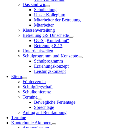
Das sind wir
Schulleitung
Unser Kollegium
Mitarbeiter der Betreuung
Mitarbeiter
Klassenverteilung
Betreuung GS Dinschede
OGS „Kunterbunt“
Betreuung 8-13
Unterrichtszeiten
Schulprogramm und Konzepte
Schulprogramm
Erziehungskonzept
Leistungskonzept
Eltern
Förderverein
Schulpflegschaft
Schulkonferenz
Termine
Bewegliche Ferientage
Sprechtage
Antrag auf Beurlaubung
Termine
Kunterbunte Aktionen
Autorenlesung