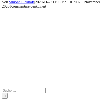
Von
Simone Eickhoff
|
2020-11-23T19:51:21+01:00
23. November
für
2020
|
Kommentare deaktiviert
k-
20201120_100936
Suche
nach: