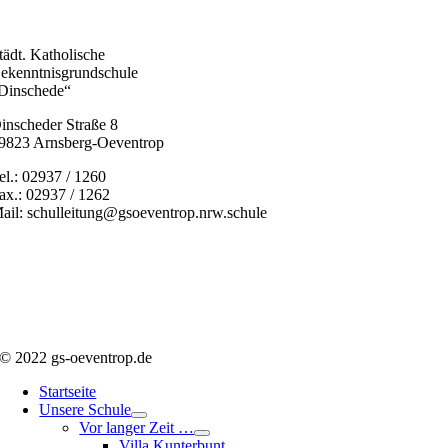
tädt. Katholische
ekenntnisgrundschule
Dinschede“
inscheder Straße 8
9823 Arnsberg-Oeventrop
el.: 02937 / 1260
ax.: 02937 / 1262
ail: schulleitung@gsoeventrop.nrw.schule
© 2022 gs-oeventrop.de
Startseite
Unsere Schule
Vor langer Zeit …
Villa Kunterbunt