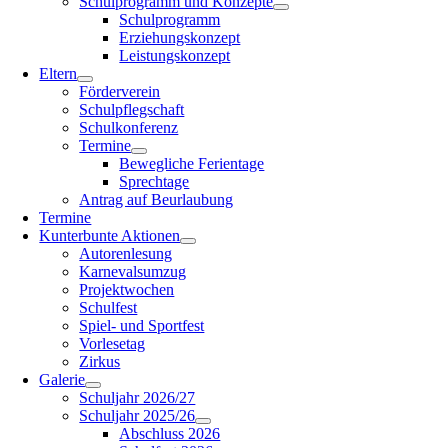
Schulprogramm und Konzepte
Schulprogramm
Erziehungskonzept
Leistungskonzept
Eltern
Förderverein
Schulpflegschaft
Schulkonferenz
Termine
Bewegliche Ferientage
Sprechtage
Antrag auf Beurlaubung
Termine
Kunterbunte Aktionen
Autorenlesung
Karnevalsumzug
Projektwochen
Schulfest
Spiel- und Sportfest
Vorlesetag
Zirkus
Galerie
Schuljahr 2026/27
Schuljahr 2025/26
Abschluss 2026