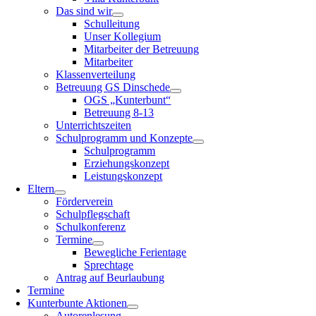
Das sind wir
Schulleitung
Unser Kollegium
Mitarbeiter der Betreuung
Mitarbeiter
Klassenverteilung
Betreuung GS Dinschede
OGS „Kunterbunt“
Betreuung 8-13
Unterrichtszeiten
Schulprogramm und Konzepte
Schulprogramm
Erziehungskonzept
Leistungskonzept
Eltern
Förderverein
Schulpflegschaft
Schulkonferenz
Termine
Bewegliche Ferientage
Sprechtage
Antrag auf Beurlaubung
Termine
Kunterbunte Aktionen
Autorenlesung