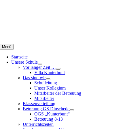
Zum
Inhalt
springen
Menü
Startseite
Unsere Schule
Vor langer Zeit …
Villa Kunterbunt
Das sind wir
Schulleitung
Unser Kollegium
Mitarbeiter der Betreuung
Mitarbeiter
Klassenverteilung
Betreuung GS Dinschede
OGS „Kunterbunt“
Betreuung 8-13
Unterrichtszeiten