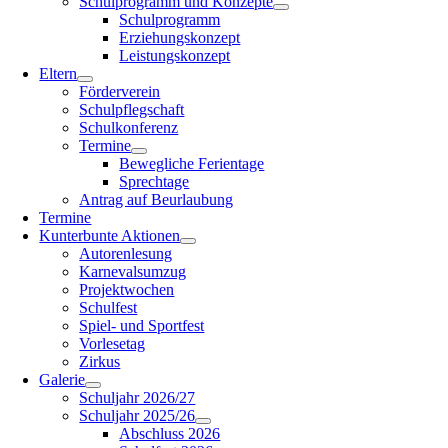
Schulprogramm und Konzepte
Schulprogramm
Erziehungskonzept
Leistungskonzept
Eltern
Förderverein
Schulpflegschaft
Schulkonferenz
Termine
Bewegliche Ferientage
Sprechtage
Antrag auf Beurlaubung
Termine
Kunterbunte Aktionen
Autorenlesung
Karnevalsumzug
Projektwochen
Schulfest
Spiel- und Sportfest
Vorlesetag
Zirkus
Galerie
Schuljahr 2026/27
Schuljahr 2025/26
Abschluss 2026