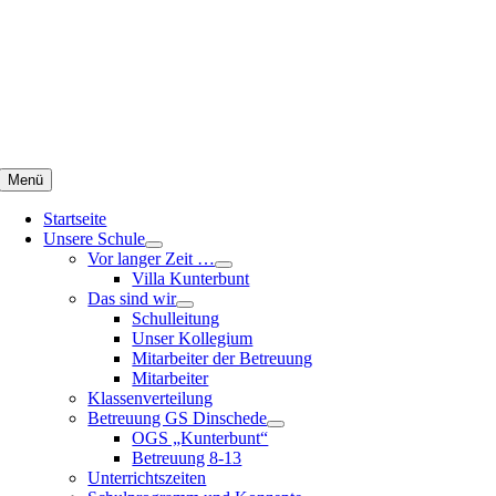
Zum
Inhalt
springen
Menü
Startseite
Unsere Schule
Vor langer Zeit …
Villa Kunterbunt
Das sind wir
Schulleitung
Unser Kollegium
Mitarbeiter der Betreuung
Mitarbeiter
Klassenverteilung
Betreuung GS Dinschede
OGS „Kunterbunt“
Betreuung 8-13
Unterrichtszeiten