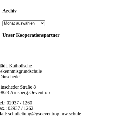
Archiv
Archiv
Unser Kooperationspartner
tädt. Katholische
ekenntnisgrundschule
Dinschede“
inscheder Straße 8
9823 Arnsberg-Oeventrop
el.: 02937 / 1260
ax.: 02937 / 1262
ail: schulleitung@gsoeventrop.nrw.schule