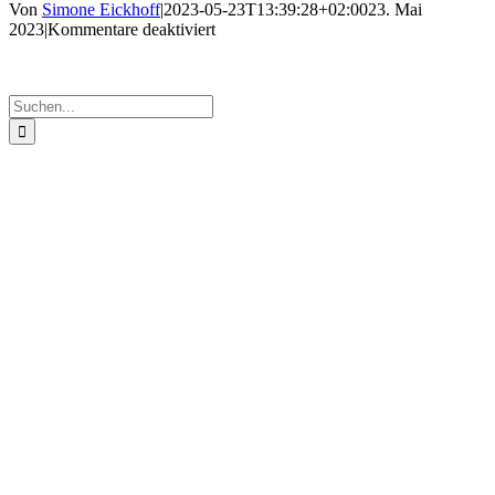
Von
Simone Eickhoff
|
2023-05-23T13:39:28+02:00
23. Mai
für
2023
|
Kommentare deaktiviert
IMG_6982
Suche
nach: