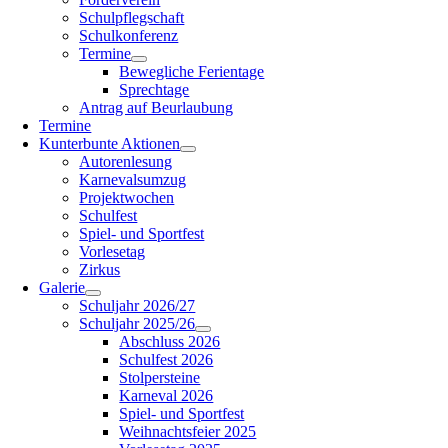
Schulpflegschaft
Schulkonferenz
Termine
Bewegliche Ferientage
Sprechtage
Antrag auf Beurlaubung
Termine
Kunterbunte Aktionen
Autorenlesung
Karnevalsumzug
Projektwochen
Schulfest
Spiel- und Sportfest
Vorlesetag
Zirkus
Galerie
Schuljahr 2026/27
Schuljahr 2025/26
Abschluss 2026
Schulfest 2026
Stolpersteine
Karneval 2026
Spiel- und Sportfest
Weihnachtsfeier 2025