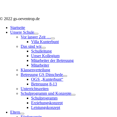
© 2022 gs-oeventrop.de
Startseite
Unsere Schule
Vor langer Zeit …
Villa Kunterbunt
Das sind wir
Schulleitung
Unser Kollegium
Mitarbeiter der Betreuung
Mitarbeiter
Klassenverteilung
Betreuung GS Dinschede
OGS „Kunterbunt“
Betreuung 8-13
Unterrichtszeiten
Schulprogramm und Konzepte
Schulprogramm
Erziehungskonzept
Leistungskonzept
Eltern
Förderverein