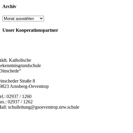
Archiv
Archiv
Unser Kooperationspartner
tädt. Katholische
ekenntnisgrundschule
Dinschede“
inscheder Straße 8
9823 Arnsberg-Oeventrop
el.: 02937 / 1260
ax.: 02937 / 1262
ail: schulleitung@gsoeventrop.nrw.schule