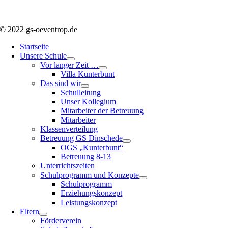
© 2022 gs-oeventrop.de
Startseite
Unsere Schule
Vor langer Zeit …
Villa Kunterbunt
Das sind wir
Schulleitung
Unser Kollegium
Mitarbeiter der Betreuung
Mitarbeiter
Klassenverteilung
Betreuung GS Dinschede
OGS „Kunterbunt“
Betreuung 8-13
Unterrichtszeiten
Schulprogramm und Konzepte
Schulprogramm
Erziehungskonzept
Leistungskonzept
Eltern
Förderverein