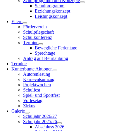
Schulprogramm und Konzepte
Schulprogramm
Erziehungskonzept
Leistungskonzept
Eltern
Förderverein
Schulpflegschaft
Schulkonferenz
Termine
Bewegliche Ferientage
Sprechtage
Antrag auf Beurlaubung
Termine
Kunterbunte Aktionen
Autorenlesung
Karnevalsumzug
Projektwochen
Schulfest
Spiel- und Sportfest
Vorlesetag
Zirkus
Galerie
Schuljahr 2026/27
Schuljahr 2025/26
Abschluss 2026