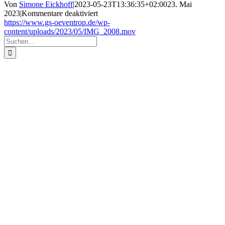
Von
Simone Eickhoff
|
2023-05-23T13:36:35+02:00
23. Mai
für
2023
|
Kommentare deaktiviert
IMG_2008
https://www.gs-oeventrop.de/wp-
content/uploads/2023/05/IMG_2008.mov
Suche
nach: