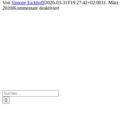
Von
Simone Eickhoff
|
2020-03-31T19:27:42+02:00
31. März
für
2020
|
Kommentare deaktiviert
IMG_7128
Suche
nach: