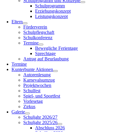
Schulprogramm und Konzepte
Schulprogramm
Erziehungskonzept
Leistungskonzept
Eltern
Förderverein
Schulpflegschaft
Schulkonferenz
Termine
Bewegliche Ferientage
Sprechtage
Antrag auf Beurlaubung
Termine
Kunterbunte Aktionen
Autorenlesung
Karnevalsumzug
Projektwochen
Schulfest
Spiel- und Sportfest
Vorlesetag
Zirkus
Galerie
Schuljahr 2026/27
Schuljahr 2025/26
Abschluss 2026