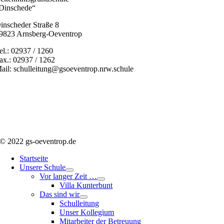
Dinschede“
inscheder Straße 8
9823 Arnsberg-Oeventrop
el.: 02937 / 1260
ax.: 02937 / 1262
ail: schulleitung@gsoeventrop.nrw.schule
© 2022 gs-oeventrop.de
Startseite
Unsere Schule
Vor langer Zeit …
Villa Kunterbunt
Das sind wir
Schulleitung
Unser Kollegium
Mitarbeiter der Betreuung