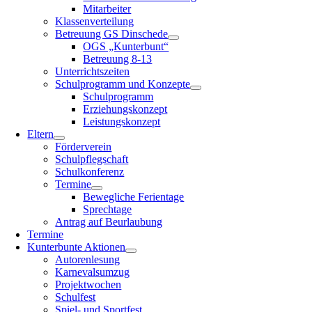
Mitarbeiter
Klassenverteilung
Betreuung GS Dinschede
OGS „Kunterbunt“
Betreuung 8-13
Unterrichtszeiten
Schulprogramm und Konzepte
Schulprogramm
Erziehungskonzept
Leistungskonzept
Eltern
Förderverein
Schulpflegschaft
Schulkonferenz
Termine
Bewegliche Ferientage
Sprechtage
Antrag auf Beurlaubung
Termine
Kunterbunte Aktionen
Autorenlesung
Karnevalsumzug
Projektwochen
Schulfest
Spiel- und Sportfest