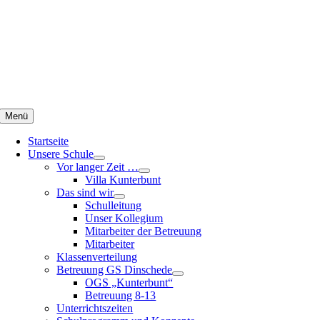
Zum
Inhalt
springen
Menü
Startseite
Unsere Schule
Vor langer Zeit …
Villa Kunterbunt
Das sind wir
Schulleitung
Unser Kollegium
Mitarbeiter der Betreuung
Mitarbeiter
Klassenverteilung
Betreuung GS Dinschede
OGS „Kunterbunt“
Betreuung 8-13
Unterrichtszeiten