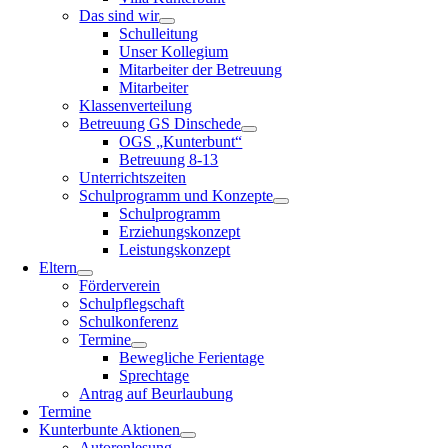
Das sind wir
Schulleitung
Unser Kollegium
Mitarbeiter der Betreuung
Mitarbeiter
Klassenverteilung
Betreuung GS Dinschede
OGS „Kunterbunt“
Betreuung 8-13
Unterrichtszeiten
Schulprogramm und Konzepte
Schulprogramm
Erziehungskonzept
Leistungskonzept
Eltern
Förderverein
Schulpflegschaft
Schulkonferenz
Termine
Bewegliche Ferientage
Sprechtage
Antrag auf Beurlaubung
Termine
Kunterbunte Aktionen
Autorenlesung