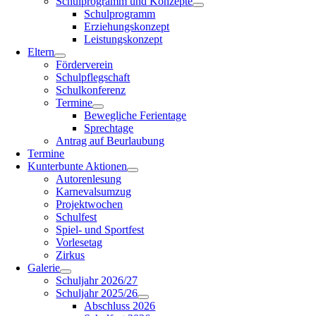
Schulprogramm und Konzepte
Schulprogramm
Erziehungskonzept
Leistungskonzept
Eltern
Förderverein
Schulpflegschaft
Schulkonferenz
Termine
Bewegliche Ferientage
Sprechtage
Antrag auf Beurlaubung
Termine
Kunterbunte Aktionen
Autorenlesung
Karnevalsumzug
Projektwochen
Schulfest
Spiel- und Sportfest
Vorlesetag
Zirkus
Galerie
Schuljahr 2026/27
Schuljahr 2025/26
Abschluss 2026