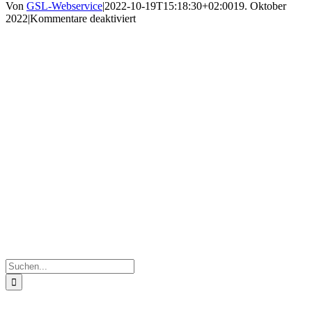
Von
GSL-Webservice
|
2022-10-19T15:18:30+02:00
19. Oktober
für
2022
|
Kommentare deaktiviert
c74e1cd3-
0d50-
411a-
a75e-
4e0e2879fe5a
Suche
nach: