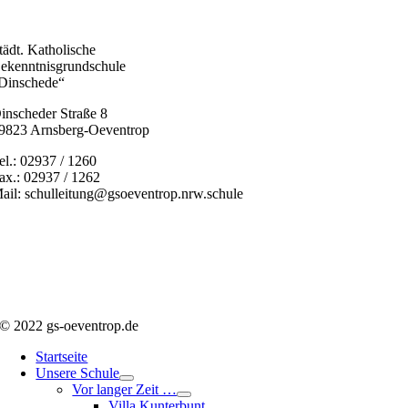
tädt. Katholische
ekenntnisgrundschule
Dinschede“
inscheder Straße 8
9823 Arnsberg-Oeventrop
el.: 02937 / 1260
ax.: 02937 / 1262
ail: schulleitung@gsoeventrop.nrw.schule
© 2022 gs-oeventrop.de
Startseite
Unsere Schule
Vor langer Zeit …
Villa Kunterbunt