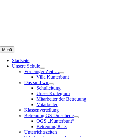
Zum
Inhalt
springen
Menü
Startseite
Unsere Schule
Vor langer Zeit …
Villa Kunterbunt
Das sind wir
Schulleitung
Unser Kollegium
Mitarbeiter der Betreuung
Mitarbeiter
Klassenverteilung
Betreuung GS Dinschede
OGS „Kunterbunt“
Betreuung 8-13
Unterrichtszeiten