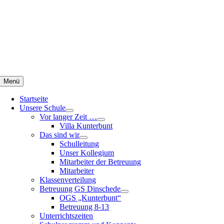
Zum
Inhalt
springen
Menü
Startseite
Unsere Schule
Vor langer Zeit …
Villa Kunterbunt
Das sind wir
Schulleitung
Unser Kollegium
Mitarbeiter der Betreuung
Mitarbeiter
Klassenverteilung
Betreuung GS Dinschede
OGS „Kunterbunt“
Betreuung 8-13
Unterrichtszeiten