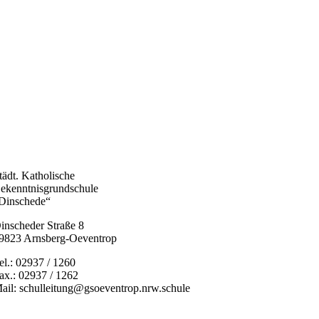
tädt. Katholische
ekenntnisgrundschule
Dinschede“
inscheder Straße 8
9823 Arnsberg-Oeventrop
el.: 02937 / 1260
ax.: 02937 / 1262
ail: schulleitung@gsoeventrop.nrw.schule