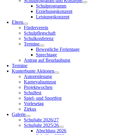
Schulprogramm und Konzepte
Schulprogramm
Erziehungskonzept
Leistungskonzept
Eltern
Förderverein
Schulpflegschaft
Schulkonferenz
Termine
Bewegliche Ferientage
Sprechtage
Antrag auf Beurlaubung
Termine
Kunterbunte Aktionen
Autorenlesung
Karnevalsumzug
Projektwochen
Schulfest
Spiel- und Sportfest
Vorlesetag
Zirkus
Galerie
Schuljahr 2026/27
Schuljahr 2025/26
Abschluss 2026